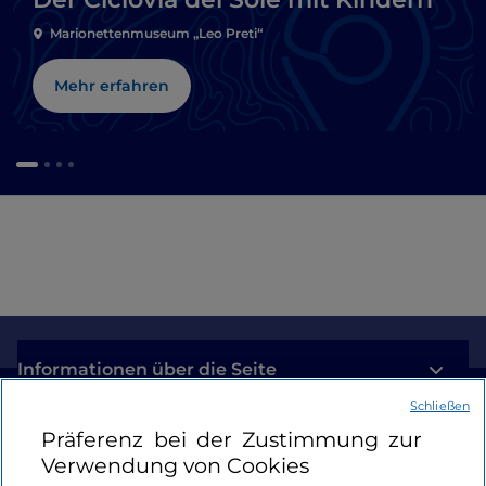
Marionettenmuseum „Leo Preti“
Mehr erfahren
Informationen über die Seite
Schließen
Nützliche Links
Präferenz bei der Zustimmung zur
Verwendung von Cookies