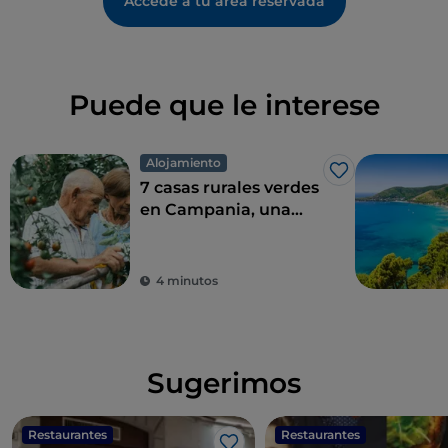
Accede a tu área reservada
Puede que le interese
Alojamiento
Me gusta
7 casas rurales verdes
en Campania, una
combinación perfecta
de eco-sostenibilidad
y sabor
4 minutos
Sugerimos
Restaurantes
Restaurantes