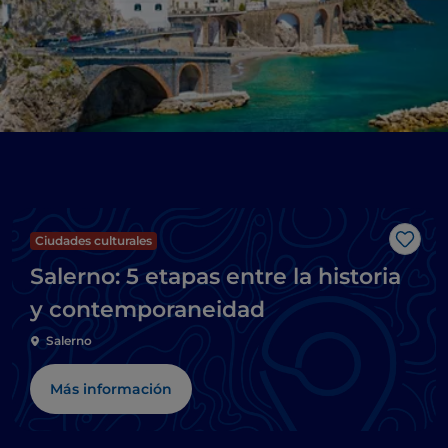
Ciudades culturales
Me g
Salerno: 5 etapas entre la historia
y contemporaneidad
Salerno
Más información