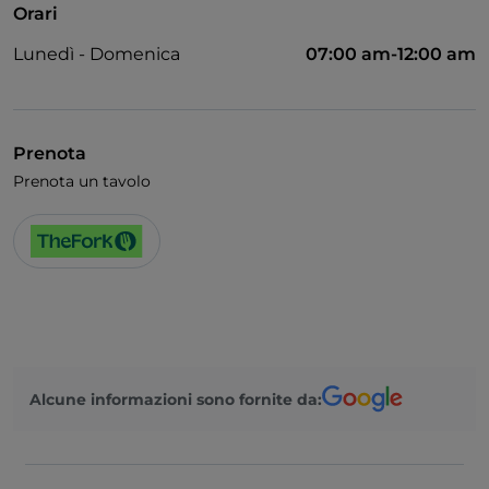
Orari
Bagno per disabili
Lunedì - Domenica
07:00 am-12:00 am
Bancomat
Cena con spettacolo
Cocktail
Prenota
Prenota un tavolo
Diners Club
Google Pay
Karaoke
Mastercard
Menù bambini
Partite di Calcio
Alcune informazioni sono fornite da:
Sala da ballo
Si parla francese