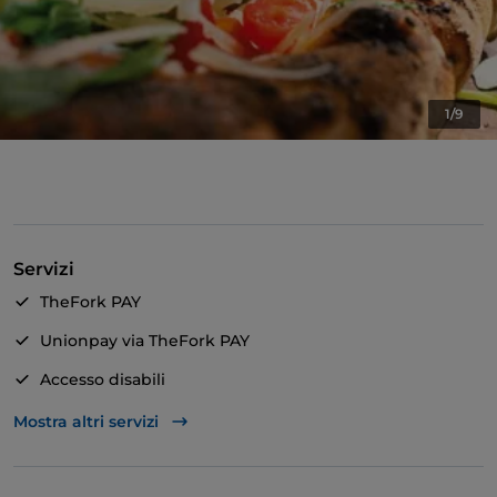
1/9
Servizi
TheFork PAY
Unionpay via TheFork PAY
Accesso disabili
American Express
Mostra altri servizi
Animali ammessi
Apple Pay