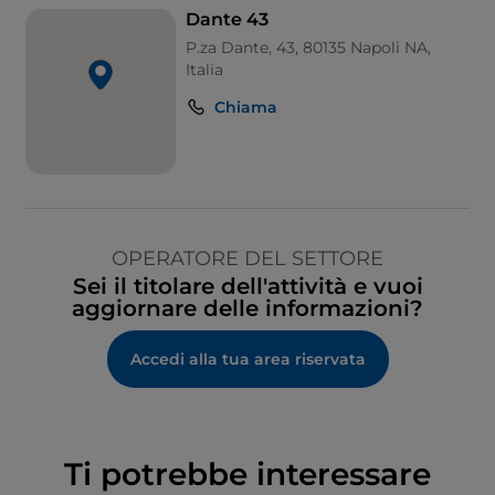
Si parla inglese
Dante 43
Si parla spagnolo
P.za Dante, 43, 80135 Napoli NA,
Italia
Si parla tedesco
Chiama
Area fumatori
Sodexo
Visa
Wi-Fi
OPERATORE DEL SETTORE
Sei il titolare dell'attività e vuoi
aggiornare delle informazioni?
Accedi alla tua area riservata
Ti potrebbe interessare