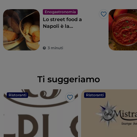
Enogastronomia
Like
Lo street food a
Napoli è la
quintessenza delle
meraviglie per il
palato
3 minuti
Ti suggeriamo
Ristoranti
Ristoranti
Like