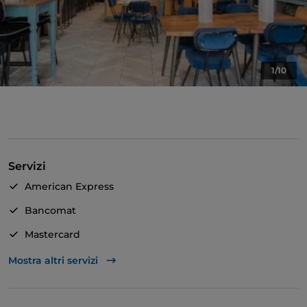
1/10
Servizi
American Express
Bancomat
Mastercard
TheFork PAY
Mostra altri servizi
Unionpay via TheFork PAY
Visa