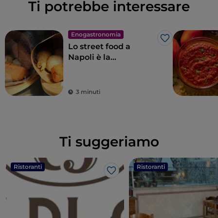
Ti potrebbe interessare
Enogastronomia
Like
Lo street food a
Napoli è la
quintessenza delle
meraviglie per il
palato
3 minuti
Ti suggeriamo
Ristoranti
Ristoranti
Like