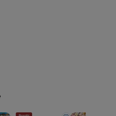
e
Borghi
Isol