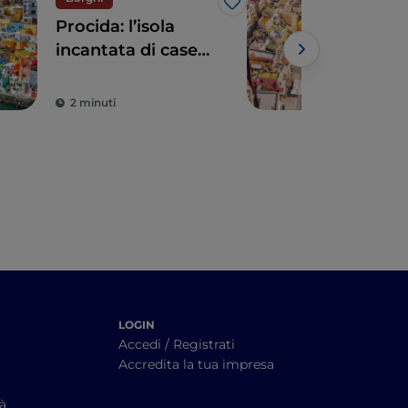
Like
Procida: l’isola
Proc
incantata di case
esp
acquerello e mare
tutt
turchese
2 minuti
2 m
LOGIN
Accedi / Registrati
Accredita la tua impresa
tà