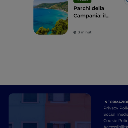
Parchi della
Campania: il
turismo sostenibile
delle aree protette
3 minuti
della regione
INFORMAZION
Privacy Poli
Social medi
Cookie Poli
Accessibilit