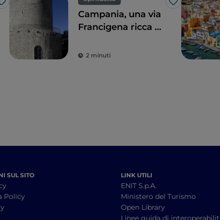
Like
Like
Campania, una via
Francigena ricca di
storia
2 minuti
I SUL SITO
LINK UTILI
cy
ENIT S.p.A.
a Policy
Ministero del Turismo
cy
Open Library
à
Linee guida di interoperabili