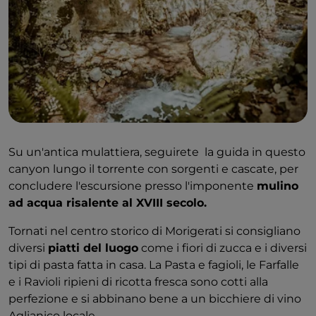
Cibo e vino da degustare: Pasta fatta in casa e
vino Aglianico locale al Ristorante "Al Castello" di
Morigerati
Non lontano da Caselle in Pittari, più precisamente a
Morigerati, vi potrete fermare al centro visitatori
dell'
Oasi WWF Grotte del Bussento
, dove vengono
proposte fantastiche escursioni guidate nella riserva
naturale.
Su un'antica mulattiera, seguirete la guida in questo
Insieme alla guida, si possono attraversare numerosi
canyon lungo il torrente con sorgenti e cascate, per
ponti e scale per raggiungere un'enorme grotta.
concludere l'escursione presso l'imponente
mulino
Come già detto, il fiume Bussento nasce sul Monte
ad acqua risalente al XVIII secolo.
Cervati e poi compie un misterioso viaggio nelle
profondità del mondo sotterraneo. Nelle Grotte del
Tornati nel centro storico di Morigerati si consigliano
Bussento, il fiume risale finalmente in superficie e si
diversi
piatti del luogo
come i fiori di zucca e i diversi
dirige verso lo spettacolare canyon ricoperto da una
tipi di pasta fatta in casa. La Pasta e fagioli, le Farfalle
vegetazione lussureggiante
, che ospita molte
e i Ravioli ripieni di ricotta fresca sono cotti alla
piante rare e specie in via di estinzione
come la
perfezione e si abbinano bene a un bicchiere di vino
lontra e la salamandra dagli occhiali italiana.
Aglianico locale.