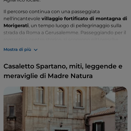
Il percorso continua con una passeggiata
nell'incantevole
villaggio fortificato di montagna di
Morigerati
, un tempo luogo di pellegrinaggio sulla
strada da Roma a Gerusalemme. Passeggiando per il
romantico centro storico, si scoprono pittoresche
strade medievali di ciottoli, file di case tipicamente
Mostra di più
mediterranee con adorabili cortili e piazze che
offrono splendide viste sulla natura incontaminata
Casaletto Spartano, miti, leggende e
della Valle del Bussento. Da vedere anche la Casa
Meridiana, con la sua meridiana, il
meraviglie di Madre Natura
Palazzo Baronale
e la
Chiesa di San Demetrio
, con il suo campanile
rosso. Anche il piccolo ma grazioso
Museo
Etnografico
merita una visita veloce per conoscere
meglio la cultura contadina e la gente di Morigerati.
Informazioni utili
Il momento migliore per visitarla:
Inizio luglio,