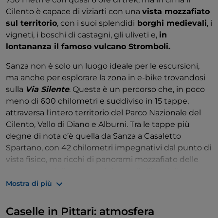
dell'erosione provocata dall'acqua nel corso di milioni
Cilento è capace di viziarti con una
vista mozzafiato
di anni e dal
fiume Bussento
, che sembra amare
sul territorio
, con i suoi splendidi
borghi medievali
, i
giocare a nascondino, apparendo e scomparendo
vigneti, i boschi di castagni, gli uliveti e,
in
lungo il suo percorso.
lontananza il famoso vulcano Stromboli.
Un'altra escursione via porta in cima al
Monte
Sanza non è solo un luogo ideale per le escursioni,
Cervati
, che con i suoi 1.899 metri è la montagna più
ma anche per esplorare la zona in e-bike trovandosi
alta della Campania. Il sentiero conduce attraverso
sulla
Via Silente
. Questa è un percorso che, in poco
una natura incontaminata, tra rocce scoscese e il
meno di 600 chilometri e suddiviso in 15 tappe,
Santuario della Madonna della Neve
. Prima di
attraversa l'intero territorio del Parco Nazionale del
raggiungere la vetta si consiglia una piccola
Cilento, Vallo di Diano e Alburni. Tra le tappe più
deviazione verso
La Nevera
, una grotta dove la neve
degne di nota c’è quella da Sanza a Casaletto
non si scioglie nemmeno d'estate!
Spartano, con 42 chilometri impegnativi dal punto di
vista fisico, ma ricchi di panorami mozzafiato delle
Si racconta che in passato i re di Napoli ordinarono
montagne, della costa e dei piccoli villaggi di
agli abitanti del luogo di portare il ghiaccio dalla
montagna. Qui potrete godervi il vero silenzio.
Mostra di più
grotta alla valle con gli asini. Il ghiaccio veniva poi
trasportato a Napoli con una nave, in modo che i reali
Informazioni utili
Caselle in Pittari: atmosfera
potessero gustare il loro
sorbetto
nelle calde