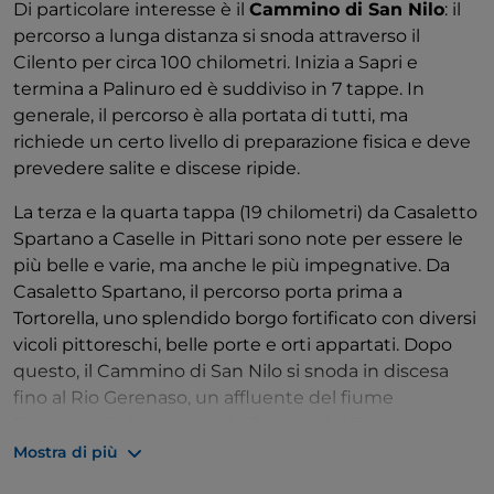
Di particolare interesse è il
Cammino di San Nilo
: il
percorso a lunga distanza si snoda attraverso il
Secondo la
leggenda
, la dea Venere, dea dell'amore
Cilento per circa 100 chilometri. Inizia a Sapri e
e della bellezza, amava rilassarsi all'ombra
termina a Palinuro ed è suddiviso in 7 tappe. In
rinfrescante della cascata nelle calde giornate estive.
generale, il percorso è alla portata di tutti, ma
Ascoltando i suoni della natura, spesso si
richiede un certo livello di preparazione fisica e deve
addormentava. Un giorno, un pastore con il suo
prevedere salite e discese ripide.
gregge passò di lì e si innamorò immediatamente
della bellissima dea. La osservò per giorni e fu
La terza e la quarta tappa (19 chilometri) da Casaletto
totalmente ossessionato dai suoi lunghi capelli
Spartano a Caselle in Pittari sono note per essere le
dorati. Sapeva di non poterla avere, ma voleva
più belle e varie, ma anche le più impegnative. Da
almeno avere una ciocca dei suoi capelli. Così una
Casaletto Spartano, il percorso porta prima a
notte tagliò una ciocca di capelli che svegliò la dea. Il
Tortorella, uno splendido borgo fortificato con diversi
pastore cercò di fuggire, ma i capelli si trasformarono
vicoli pittoreschi, belle porte e orti appartati. Dopo
in acqua che saliva sempre più in alto e il ladro
questo, il Cammino di San Nilo si snoda in discesa
cominciò ad annegare. La dea, però, non era una
fino al Rio Gerenaso, un affluente del fiume
donna cattiva. Lo trasformò in una pianta nata dai
Bussento. Poi attraversa la Foresta del Farneto e
suoi capelli che ancora oggi cresce accanto alle
Morigerati. Da qui, la quarta tappa porta fino all'Oasi
Mostra di più
cascate. È così che le cascate hanno preso il nome di
WWF Grotte del Busento, poi Sicili ultimo panorama
Capelli di Venere
. La leggenda si riferisce alla