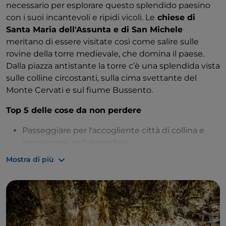
necessario per esplorare questo splendido paesino
con i suoi incantevoli e ripidi vicoli. Le
chiese di
Santa Maria dell'Assunta e di San Michele
meritano di essere visitate così come salire sulle
rovine della torre medievale, che domina il paese.
Dalla piazza antistante la torre c’è una splendida vista
sulle colline circostanti, sulla cima svettante del
Monte Cervati e sul fiume Bussento.
Top 5 delle cose da non perdere
Passeggiare per l'accogliente città di collina e
immergersi nell'atmosfera
Il punto di vista dalla torre, con una vista
Mostra di più
mozzafiato sul paese e sulle colline
L'Oasi WWF Grotte del Bussento e la
passeggiata lungo il fiume Bussento
Passeggiata tra le romantiche vie di Morigerati e
visita al Museo Etnografico