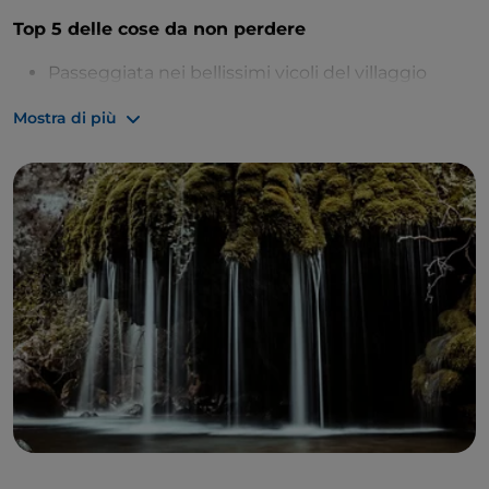
Top 5 delle cose da non perdere
Passeggiata nei bellissimi vicoli del villaggio
La Chiesa di San Nicola di Bari con le sue preziose
Mostra di più
decorazioni in stucco
I Capelli di Venere, un luogo che sembra uscito
da una favola
Percorrere la terza e la quarta tappa del
Cammino di San Nilo e visitare gli incantevoli
villaggi lungo il percorso
Pernottare a Palazzo dei Gallotti a Battaglia e
sentirsi come una baronessa
A circa un chilometro da Casaletto Spartano, il
fiume
Bussentino
si trasforma in una pittoresca
cascata
chiamata
Capelli
di Venere
. Seguendo un piccolo
sentiero che parte dal paese, si raggiunge questo
luogo fiabesco caratterizzato da un incantevole
gioco di luci e ombre sull'acqua.