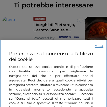
prima di riprendere il cammino verso Caselle in
Ti potrebbe interessare
Capelvenere
, in inglese
maidenhair fern
, che cresce
Pittari.
rigogliosa intorno alle cascate.
Informazioni utili
Borghi
Like
I borghi di Pietraroja,
Periodo migliore per visitarlo:
Generalmente
Cerreto Sannita e
Casaletto Spartano dà il meglio di sé da aprile a
Cusano Mutri in
Powered by:
giugno e da settembre a ottobre. I mesi estivi sono
Campania
troppo caldi per le attività all'aperto. Anche in
Chiudi
8 minuti
inverno la temperatura è mite, ma le precipitazioni
Preferenza sul consenso all'utilizzo
sono più abbondanti.
dei cookie
Come arrivare:
La città più vicina è Napoli. Da Napoli
Questo sito utilizza cookie tecnici e di profilazione
si può prendere il treno per Sapri e poi l'autobus per
con finalità promozionali, per migliorare la
navigazione del sito e per effettuare analisi
Casaletto Spartano che passa due volte al giorno. Ma
aggregate. Puoi decidere a quali cookie (divisi per
il modo migliore per vivere il Cilento è noleggiare
categoria) prestare, rifiutare o revocare il tuo consenso
un'auto.
in qualsiasi momento accedendo all'apposita
Informazioni sul sito
sezione, cliccando su "Personalizza cookie". Cliccando
su “Consenti tutti”, accetti di memorizzare tutti i
Articolo redatto sull’esperienza di Nina Soentgerath -
cookie sul tuo dispositivo. Il tasto “Chiudi” chiude il
Link Utili
reisehappen.de