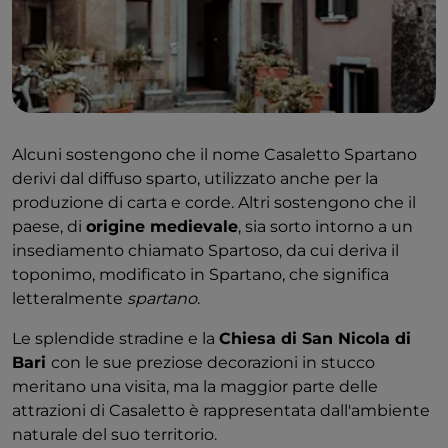
quando a Caselle in Pittari si svolge l'insolito Palio del
Grano, un omaggio a un'epoca passata che
ripropone le tradizioni della vita contadina.
Come arrivare:
L'aeroporto più vicino è quello di
Napoli. Da Napoli si può prendere il treno per Sapri e
poi l'autobus per Casaletto Spartano che passa due
Alcuni sostengono che il nome Casaletto Spartano
volte al giorno.
derivi dal diffuso sparto, utilizzato anche per la
produzione di carta e corde. Altri sostengono che il
paese, di
origine medievale
, sia sorto intorno a un
insediamento chiamato Spartoso, da cui deriva il
toponimo, modificato in Spartano, che significa
letteralmente
spartano
.
Le splendide stradine e la
Chiesa di San Nicola di
Bari
con le sue preziose decorazioni in stucco
meritano una visita, ma la maggior parte delle
attrazioni di Casaletto è rappresentata dall'ambiente
naturale del suo territorio.