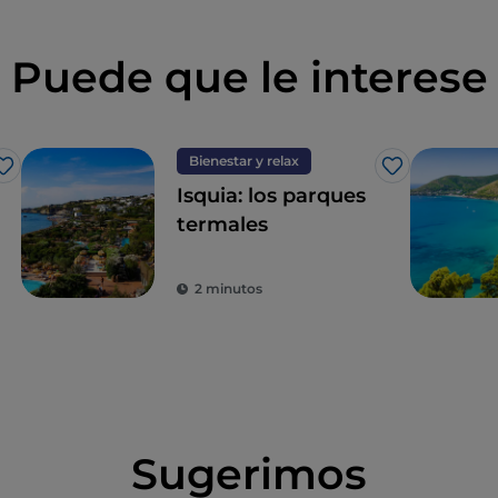
Puede que le interese
Bienestar y relax
Me gusta
Me gusta
Isquia: los parques
termales
2 minutos
Sugerimos