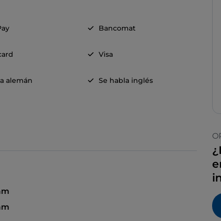
Pay
Bancomat
card
Visa
la alemán
Se habla inglés
O
¿
e
i
 am
 am