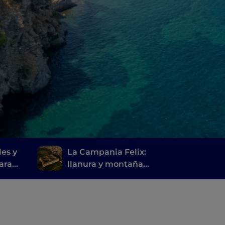
les y
La Campania Felix:
ara
llanura y montaña
entre Caserta y sus
la
alrededores
n Mare