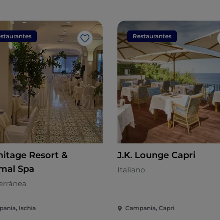
staurantes
Restaurantes
Me gusta
itage Resort &
J.K. Lounge Capri
mal Spa
Italiano
erránea
ania, Ischia
Campania, Capri