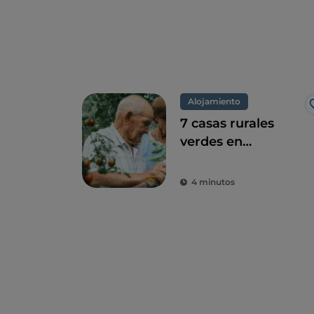
Alojamiento
7 casas rurales
verdes en
Campania, una
combinación
4 minutos
perfecta de eco-
sostenibilidad y
sabor