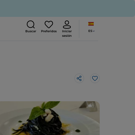
ES
Buscar
Preferidos
Iniciar
sesión
Me gusta