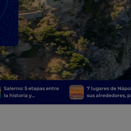
Salerno: 5 etapas entre
7 lugares de Nápo
la historia y
sus alrededores, p
contemporaneidad
visitar las
localizaciones de 
serie de televisió
fuori