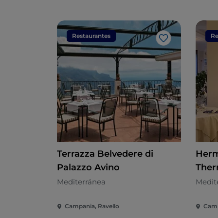
Restaurantes
Re
Me gusta
Terrazza Belvedere di
Herm
Palazzo Avino
Ther
Mediterránea
Medit
Campania, Ravello
Camp