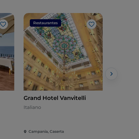
Restaurantes
Restaura
Me gusta
Me gusta
Grand Hotel Vanvitelli
Ristoran
Fiordo
Italiano
Mediterrán
Campania, Caserta
Campania, 