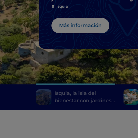
fuentes naturales
Isquia
Más información
Isquia, la isla del
bienestar con jardines
termales y fuentes
naturales