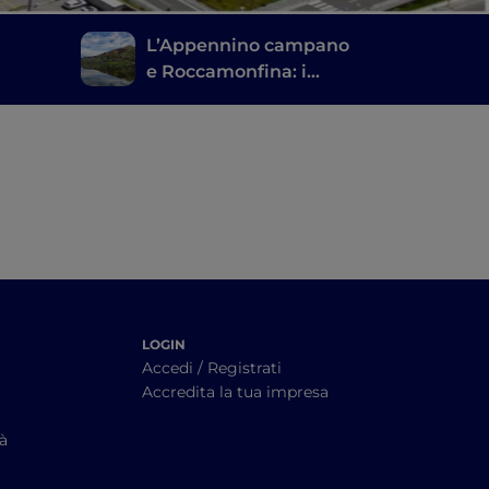
L’Appennino campano
e Roccamonfina: i
 con
paesaggi montani
dell’alto Casertano
LOGIN
Accedi / Registrati
Accredita la tua impresa
tà