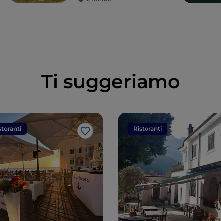
di Paestum o sul
Vesuvio
Ti suggeriamo
storanti
Ristoranti
Like