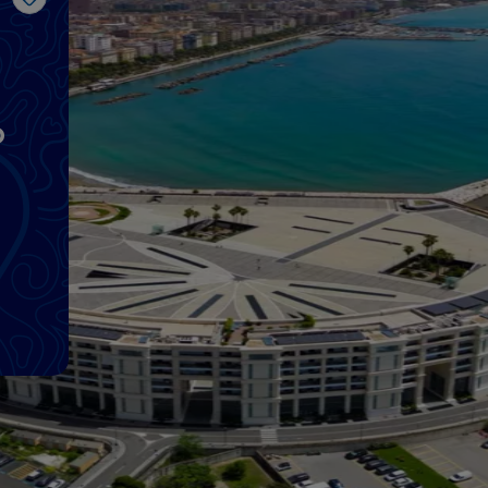
Like
o