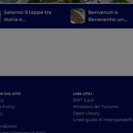
Salerno: 5 tappe tra
Benvenuti a
storia e
Benevento: un
contemporaneità
Mezzogiorno a sé,
la sua Pietrelcina
I SUL SITO
LINK UTILI
cy
ENIT S.p.A.
a Policy
Ministero del Turismo
cy
Open Library
à
Linee guida di interoperabili
ndizioni
 per viaggiare in Italia