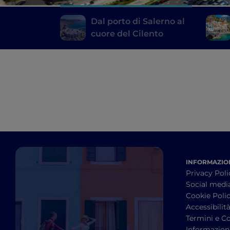
Dal porto di Salerno al
cuore del Cilento
INFORMAZION
Privacy Poli
Social medi
Cookie Poli
Accessibilit
Termini e Co
Informazioni