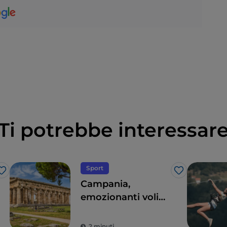
Ti potrebbe interessar
Sport
Like
Like
Campania,
emozionanti voli
panoramici sopra il
parco archeologico
2 minuti