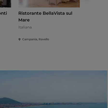
nti
Ristorante BellaVista sul
La Caupo
Mare
Mare
Italiana
Mediterran
Campania, Ravello
Campania, P