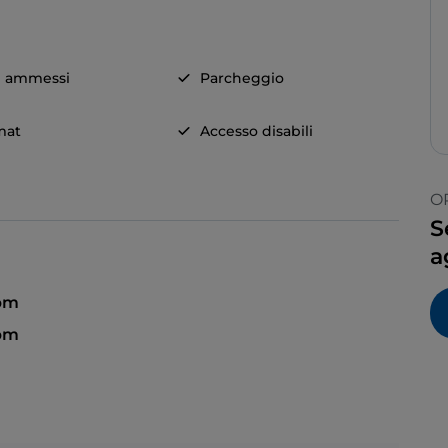
i ammessi
Parcheggio
mat
Accesso disabili
O
S
a
 pm
 pm