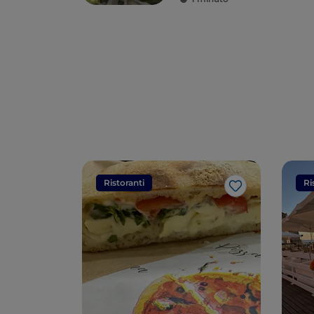
Ristoranti
Ri
Like