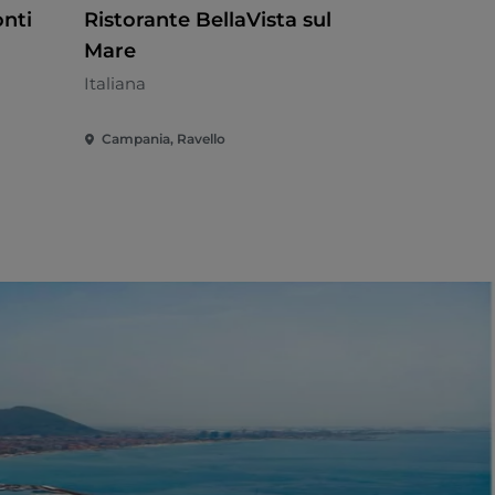
nti
Ristorante BellaVista sul
La Caupo
Mare
Mare
Italiana
Mediterran
Campania, Ravello
Campania, P