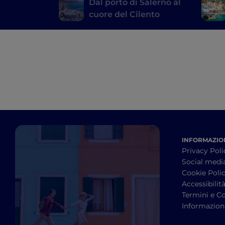
Dal porto di Salerno al
cuore del Cilento
INFORMAZION
Privacy Poli
Social medi
Cookie Poli
Accessibilit
Termini e Co
Informazioni