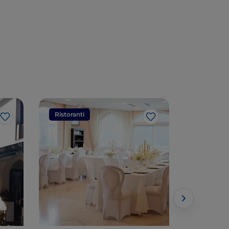
Ristoranti
Ristorant
Like
Like