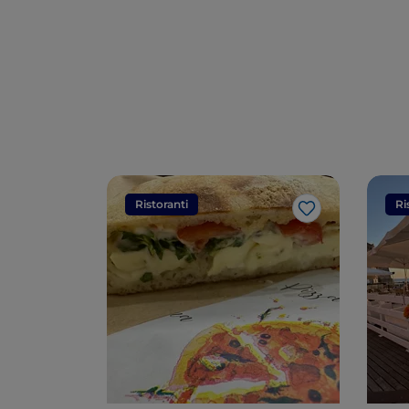
Ristoranti
Ri
Like