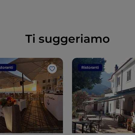
Vesuvio
Ti suggeriamo
storanti
Ristoranti
Like