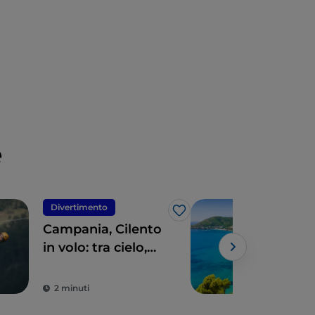
e
Divertimento
Nat
Like
Campania, Cilento
Parc
in volo: tra cielo,
Cam
terra e mare
tur
dell
2 minuti
3 m
dell