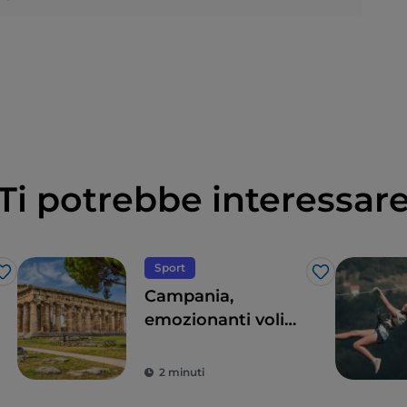
Ti potrebbe interessar
Sport
Like
Like
Campania,
emozionanti voli
panoramici sopra il
parco archeologico
2 minuti
di Paestum o sul