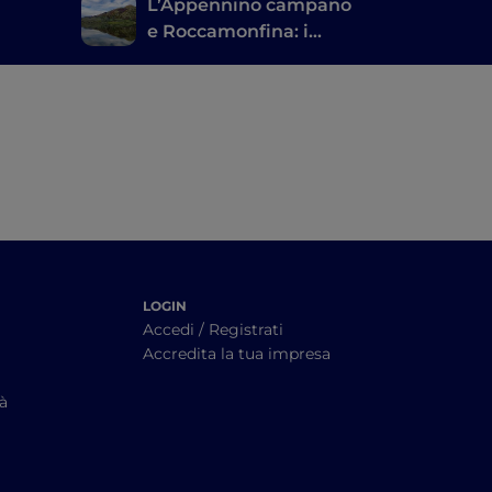
L’Appennino campano
e Roccamonfina: i
 con
paesaggi montani
dell’alto Casertano
LOGIN
Accedi / Registrati
Accredita la tua impresa
tà