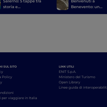
Salerno: 5 tappe tra
Benvenuti a
storia e
Benevento: un
contemporaneità
Mezzogiorno a sé,
la sua Pietrelcina
I SUL SITO
LINK UTILI
cy
ENIT S.p.A.
a Policy
Ministero del Turismo
cy
Open Library
à
Linee guida di interoperabili
ndizioni
 per viaggiare in Italia