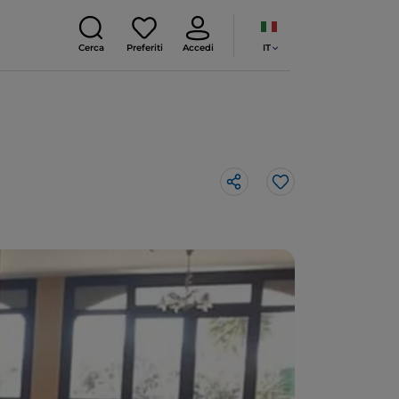
IT
Cerca
Preferiti
Accedi
Like