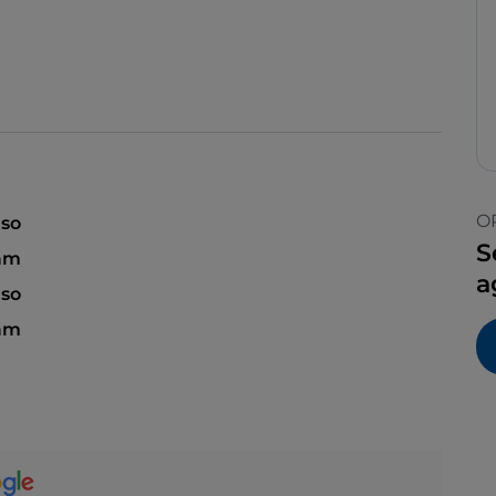
O
so
S
 am
a
so
 am