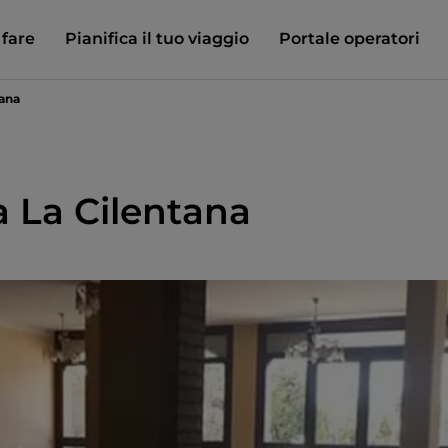
 fare
Pianifica il tuo viaggio
Portale operatori
tana
a La Cilentana