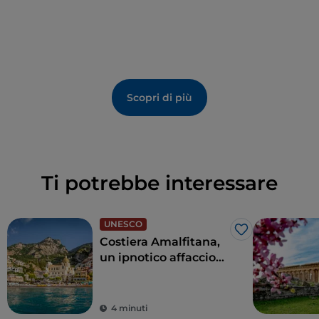
Scopri di più
Ti potrebbe interessare
UNESCO
Like
Costiera Amalfitana,
un ipnotico affaccio
sul mare blu cobalto
4 minuti