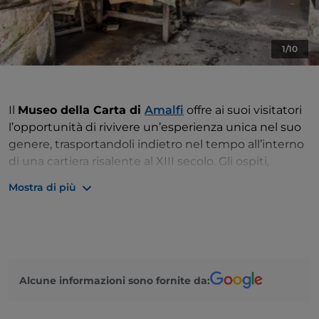
1/10
Il
Museo della Carta di
Amalfi
offre ai suoi visitatori
l’opportunità di rivivere un’esperienza unica nel suo
genere, trasportandoli indietro nel tempo all’interno
di una cartiera risalente al XIII secolo. Gli ospiti,
guidati in italiano, inglese, tedesco, francese e
Mostra di più
spagnolo, possono assistere direttamente alle
antiche tecniche di produzione a mano della
carta.
Si possono ammirare
secolari macchinari
come i
magli in legno, messi in moto da una ruota idraulica,
Alcune informazioni sono fornite da:
che battevano e trituravano gli stracci; la macchina
Olandeseolandese installata nel 18 novembre 1745; le