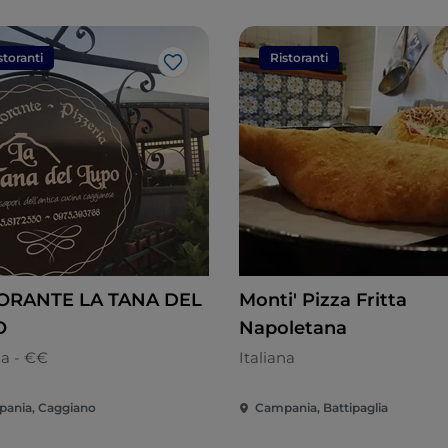
storanti
Ristoranti
Like
ORANTE LA TANA DEL
Monti' Pizza Fritta
O
Napoletana
na - €€
Italiana
ania, Caggiano
Campania, Battipaglia