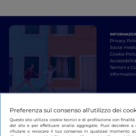
INFORMAZION
Privacy Poli
Social medi
Cookie Poli
Accessibilit
Termini e Co
Informazioni
Preferenza sul consenso all'utilizzo dei coo
Questo sito utilizza cookie tecnici e di profilazione con finali
del sito e per effettuare analisi aggregate. Puoi decidere a q
rifiutare o revocare il tuo consenso in qualsiasi momento ac