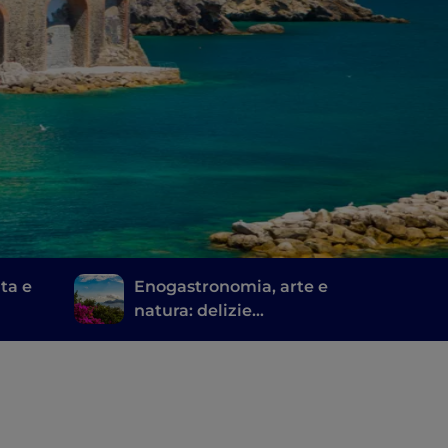
ita e
Enogastronomia, arte e
natura: delizie
sorrentine