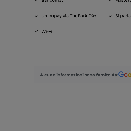
Bancomat
Master
Unionpay via TheFork PAY
Si parl
Wi-Fi
Alcune informazioni sono fornite da: