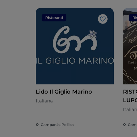
Ristoranti
Ri
Like
Lido Il Giglio Marino
RIST
LUP
Italiana
Italia
Campania, Pollica
Camp