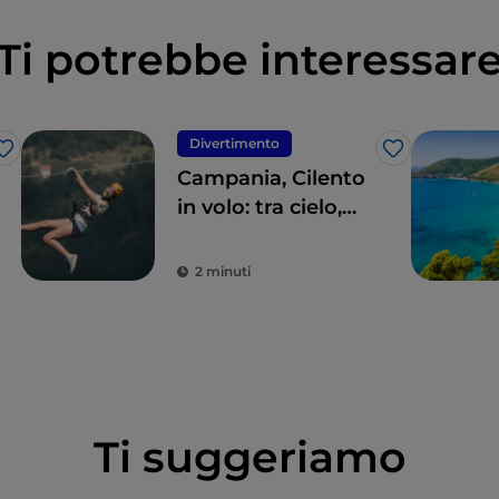
Ti potrebbe interessar
Divertimento
Like
Like
Campania, Cilento
in volo: tra cielo,
terra e mare
2 minuti
Ti suggeriamo