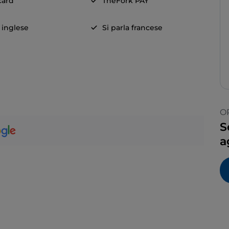
card
TheFork PAY
a inglese
Si parla francese
O
S
a