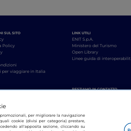
I SUL SITO
LINK UTILI
cy
ENIT S.p.A.
a Policy
Ministero del Turismo
cy
Open Library
à
Linee guida di interoperabili
ndizioni
 per viaggiare in Italia
RESTIAMO IN CONTATTO
kie
tà promozionali, per migliorare la navigazione
uali cookie (divisi per categoria) prestare,
cedendo all'apposita sezione, cliccando su
P