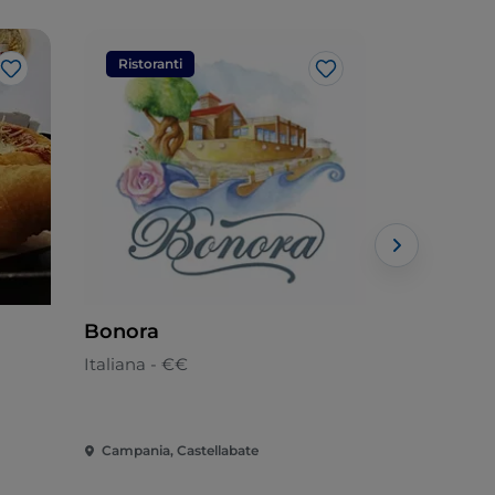
Ristoranti
Ristorant
Like
Like
Bonora
Divino Ri
Italiana - €€
Cucina di p
Campania, Castellabate
Campania, C