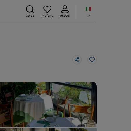
IT
Cerca
Preferiti
Accedi
Like