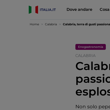
Dove andare
Cosa
Home
Calabria
Calabria, terra di gusti passiona
Enogastronomia
CALABRIA
Calabr
passio
esplos
Non solo peper