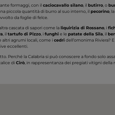
sante formaggi, con il
caciocavallo silano
, il
butirro
, o
bu
na piccola quantità di burro al suo interno, il
pecorino
, l
volto da foglie di felce.
altra cascata di sapori come la
liquirizia di Rossano
, i
fic
ra
, il
tartufo di Pizzo
, i
funghi
e le
patate della Sila
, il
be
 e altri agrumi locali, come i
cedri
dell’omonima Riviera? E p
ive eccellenti.
to. Perché la Calabria si può conoscere a fondo solo ass
alice di
Cirò
, in rappresentanza dei pregiati vitigni della 