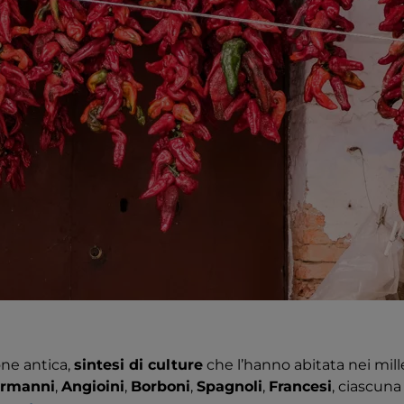
one antica,
sintesi di culture
che l’hanno abitata nei mill
rmanni
,
Angioini
,
Borboni
,
Spagnoli
,
Francesi
, ciascuna