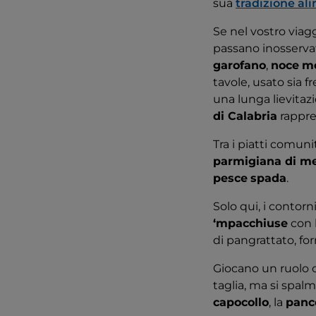
sua
tradizione al
Se nel vostro viag
passano inosservat
garofano
,
noce
m
tavole, usato sia f
una lunga lievitazi
di Calabria
rappre
Tra i piatti comuni
parmigiana di m
pesce
spada
.
Solo qui, i contorn
‘mpacchiuse
con 
di pangrattato, fo
Giocano un ruolo c
taglia, ma si spal
capocollo
, la
panc