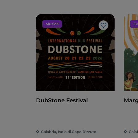
Musica
Ev
Like
DubStone Festival
Margi
Calabria, Isola di Capo Rizzuto
Calab