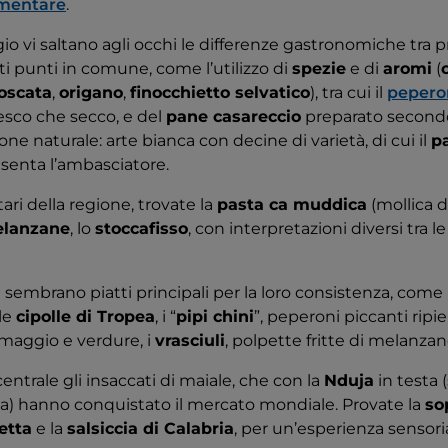
imentare
.
gio vi saltano agli occhi le differenze gastronomiche tra 
i punti in comune, come l’utilizzo di
spezie
e di
aromi
(
oscata
,
origano
,
finocchietto selvatico
), tra cui il
pepero
resco che secco, e del
pane casareccio
preparato secondo
one naturale: arte bianca con decine di varietà, di cui il
p
senta l’ambasciatore.
tari della regione, trovate la
pasta ca muddica
(mollica 
elanzane
, lo
stoccafisso
, con interpretazioni diversi tra le
i sembrano piatti principali per la loro consistenza, come
le
cipolle di Tropea
, i “
pipi chini
”, peperoni piccanti rip
rmaggio e verdure, i
vrasciuli
, polpette fritte di melanza
entrale gli insaccati di maiale, che con la
Nduja
in testa 
ma) hanno conquistato il mercato mondiale. Provate la
so
etta
e la
salsiccia di Calabria
, per un’esperienza sensor