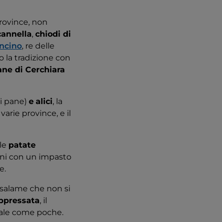
province, non
cannella
,
chiodi di
ncino
, re delle
 la tradizione con
ane di Cerchiara
di pane)
e
alici
, la
 varie province, e il
 le
patate
ieni con un impasto
ne.
(salame che non si
ppressata
, il
iale come poche.