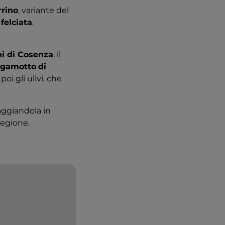
rrino
, variante del
a
felciata
,
hi di Cosenza
, il
rgamotto
di
oi gli ulivi, che
aggiandola in
regione.