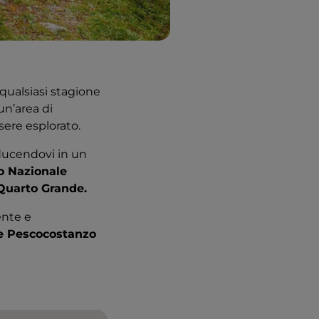
 qualsiasi stagione
un’area di
sere esplorato.
ducendovi in un
co Nazionale
 Quarto Grande.
ente e
 e Pescocostanzo