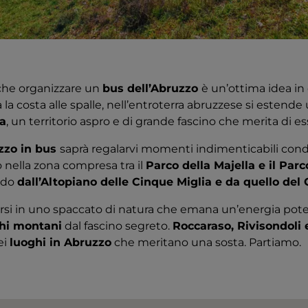
 che organizzare un
bus dell’Abruzzo
è un’ottima idea in
 la costa alle spalle, nell’entroterra abruzzese si estende 
ia
, un territorio aspro e di grande fascino che merita di es
uzzo in bus
saprà regalarvi momenti indimenticabili con
o nella zona compresa tra il
Parco della Majella e il Par
ndo
dall’Altopiano delle Cinque Miglia e da quello del
rsi in uno spaccato di natura che emana un’energia pot
hi montani
dal fascino segreto.
Roccaraso, Rivisondoli
ei
luoghi in Abruzzo
che meritano una sosta. Partiamo.