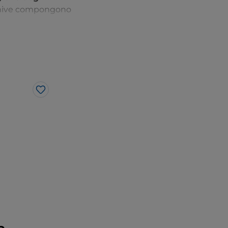
oschive compongono
Like