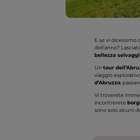
E se vi dicessimo
dell’anno? Lasciata
bellezza selvagg
Un
tour dell’Abr
viaggio esplorativ
d’Abruzzo
, passa
Vi troverete imme
incontrerete
borg
sono solo alcuni d