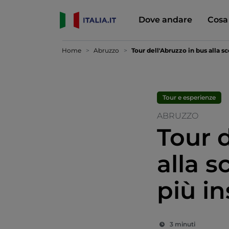
Dove andare
Cosa
Home
Abruzzo
Tour dell'Abruzzo in bus alla sc
Tour e esperienze
ABRUZZO
Tour 
alla s
più in
3 minuti