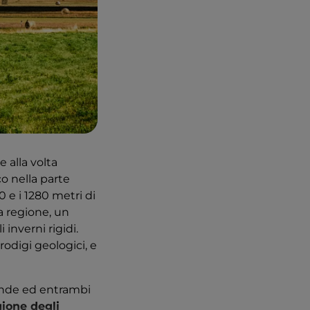
e alla volta
co nella parte
0 e i 1280 metri di
la regione, un
inverni rigidi.
odigi geologici, e
rande ed entrambi
ione degli