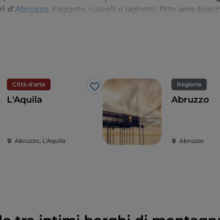
i d'
Abruzzo
. Faggete, ruscelli e laghetti, fitte aree b
edrete scorrere dal finestrino del vostro autobus.
Città d'arte
Regione
Like
L'Aquila
Abruzzo
Abruzzo, L'Aquila
Abruzzo