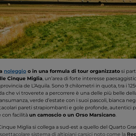
 a
noleggio
o in una formula di tour organizzato
si part
lle Cinque Miglia
, un’area di forte interesse paesaggisti
provincia de L’Aquila. Sono 9 chilometri in quota, tra i 125
ada che vi troverete a percorrere è una delle più belle del
ansumanza, verde d’estate con i suoi pascoli, bianca negli 
colari pareti strapiombanti e gole profonde, autentici pr
 con facilità
un camoscio o un Orso Marsicano
.
 Cinque Miglia si collega a sud-est a quello del Quarto G
spettacolare sistema di altipiani carsici noto come la
Reg