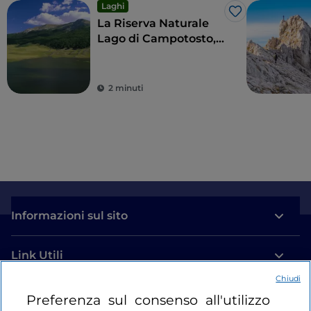
Laghi
Like
La Riserva Naturale
Lago di Campotosto,
tra trekking e sport
acquatici
2 minuti
Informazioni sul sito
Link Utili
Chiudi
Login
Preferenza sul consenso all'utilizzo