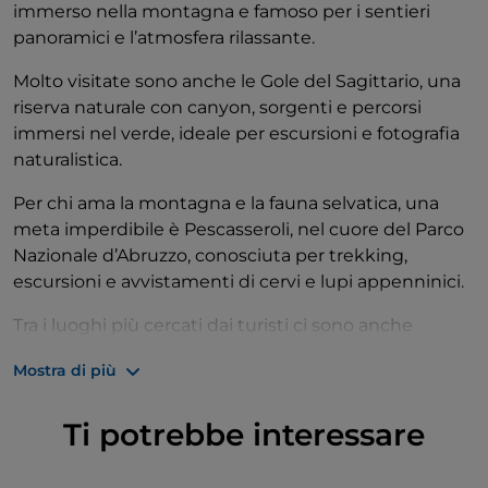
immerso nella montagna e famoso per i sentieri
panoramici e l’atmosfera rilassante.
Molto visitate sono anche le Gole del Sagittario, una
riserva naturale con canyon, sorgenti e percorsi
immersi nel verde, ideale per escursioni e fotografia
naturalistica.
Per chi ama la montagna e la fauna selvatica, una
meta imperdibile è Pescasseroli, nel cuore del Parco
Nazionale d’Abruzzo, conosciuta per trekking,
escursioni e avvistamenti di cervi e lupi appenninici.
Tra i luoghi più cercati dai turisti ci sono anche
Sulmona, celebre per i confetti e il centro storico
Mostra di più
medievale, e Roccaraso, meta ideale sia in inverno
per lo sci sia in estate per il turismo montano.
Ti potrebbe interessare