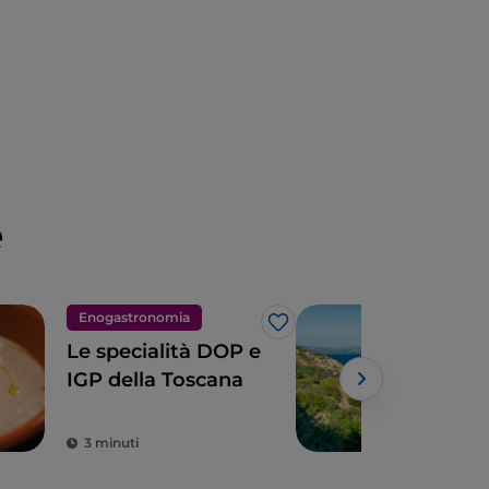
e
Enogastronomia
Nat
Like
Le specialità DOP e
I pa
IGP della Toscana
Tos
Powe
3 minuti
4 m