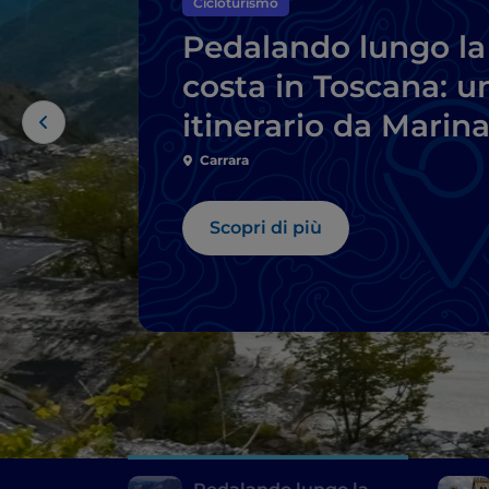
Cicloturismo
Pedalando lungo la
costa in Toscana: u
itinerario da Marin
di Carrara a Livorno
Carrara
Scopri di più