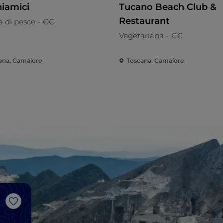
iamici
Tucano Beach Club &
Restaurant
a di pesce - €€
Vegetariana - €€
ana, Camaiore
Toscana, Camaiore
Like