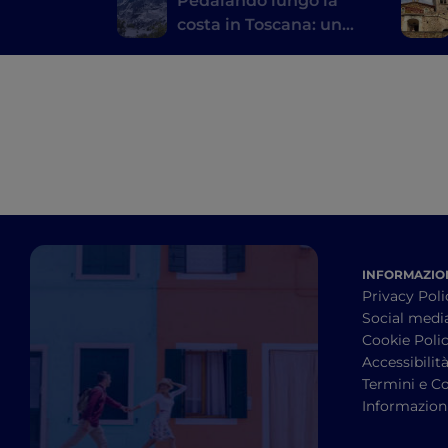
Pedalando lungo la
costa in Toscana: un
itinerario da Marina di
Carrara a Livorno
INFORMAZION
Privacy Poli
Social medi
Cookie Poli
Accessibilit
Termini e Co
Informazioni