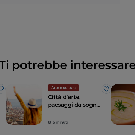
Ti potrebbe interessar
Arte e cultura
Like
Like
Città d’arte,
paesaggi da sogno
e buon cibo: la
Toscana è il sogno
5 minuti
di ogni turista