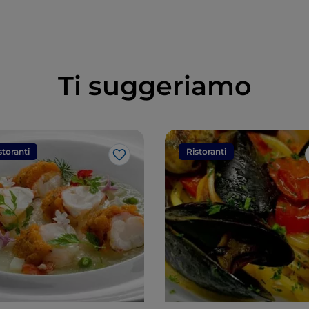
Ti suggeriamo
storanti
Ristoranti
Like