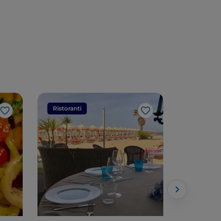
Ristoranti
Ristorant
Like
Like