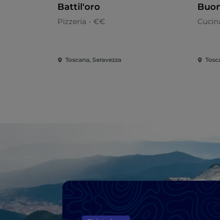
Battil'oro
Buon
Pizzeria - €€
Cucin
Toscana, Seravezza
Tosc