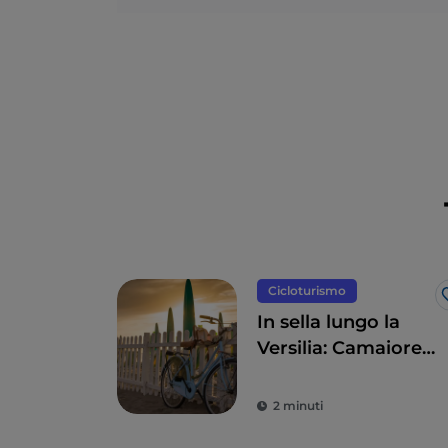
Cicloturismo
In sella lungo la
Versilia: Camaiore,
Pietrasanta, Forte
dei Marmi e
2 minuti
dintorni