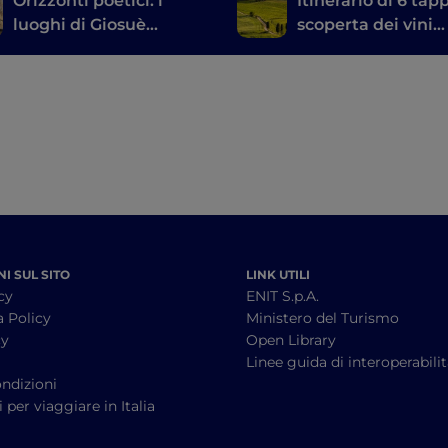
Orizzonti poetici: i
Itinerario di 6 tap
luoghi di Giosuè
scoperta dei vini
Carducci in Toscana
toscani, dal Brunel
Montalcino al Chi
I SUL SITO
LINK UTILI
cy
ENIT S.p.A.
a Policy
Ministero del Turismo
cy
Open Library
à
Linee guida di interoperabili
ndizioni
 per viaggiare in Italia