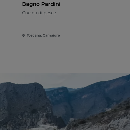
Bagno Pardini
Enoteca L
Cucina di pesce
Mediterran
Toscana, Camaiore
Toscana, C