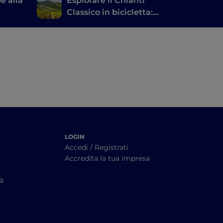
pe alla
Esplorare il Chianti
Classico in bicicletta:
lo di
un itinerario tra le
anti
cantine
LOGIN
Accedi / Registrati
Accredita la tua impresa
tà