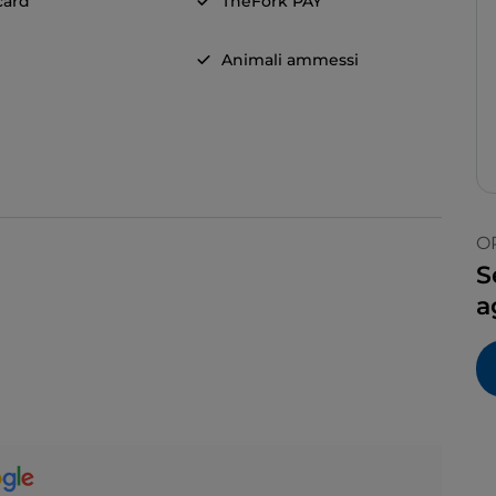
card
TheFork PAY
Animali ammessi
O
S
a