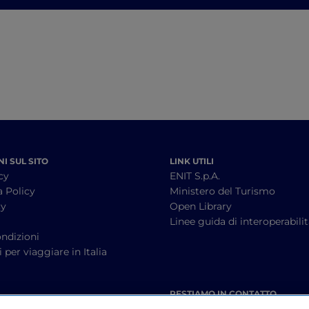
Carducci in Toscana
toscani, dal Brunel
Montalcino al Chi
I SUL SITO
LINK UTILI
cy
ENIT S.p.A.
a Policy
Ministero del Turismo
cy
Open Library
à
Linee guida di interoperabili
ndizioni
 per viaggiare in Italia
RESTIAMO IN CONTATTO