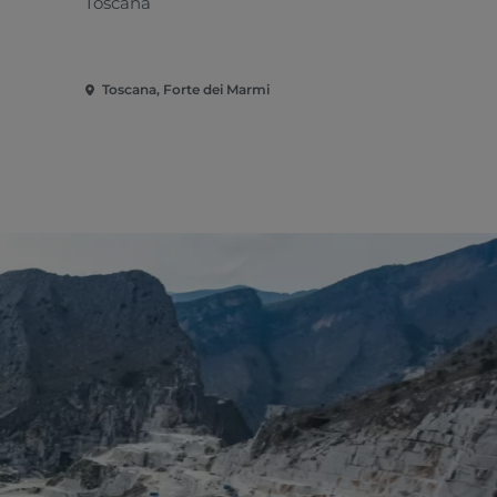
Toscana
Mediterran
Toscana, Forte dei Marmi
Toscana, Fo