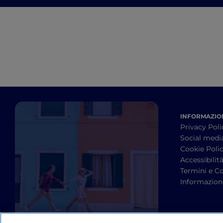
itinerario da Marina di
Carrara a Livorno
INFORMAZION
Privacy Poli
Social medi
Cookie Poli
Accessibilit
Termini e Co
Informazioni