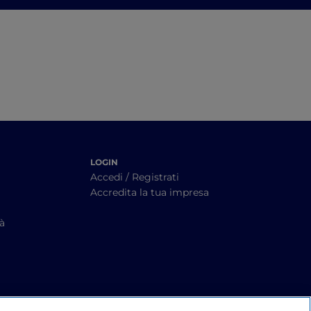
lo di
un itinerario tra le
anti
cantine
LOGIN
Accedi / Registrati
Accredita la tua impresa
tà