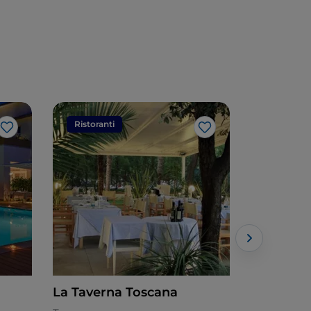
Ristoranti
Ristorant
Like
Like
La Taverna Toscana
La Magno