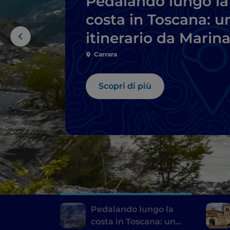
Pedalando lungo la
costa in Toscana: u
itinerario da Marin
di Carrara a Livorno
Carrara
Scopri di più
Pedalando lungo la
costa in Toscana: un