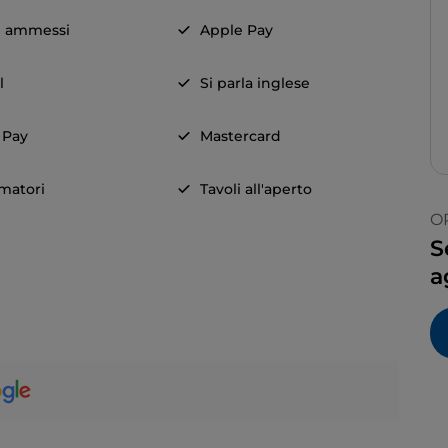
i ammessi
Apple Pay
l
Si parla inglese
 Pay
Mastercard
matori
Tavoli all'aperto
O
S
a