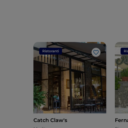
Ristoranti
Ri
Like
Catch Claw's
Fern