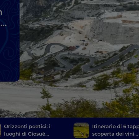
n
a
Orizzonti poetici: i
Itinerario di 6 tap
luoghi di Giosuè
scoperta dei vini