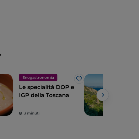
e
Enogastronomia
Nat
Like
Le specialità DOP e
I pa
IGP della Toscana
Tos
Powe
3 minuti
4 m