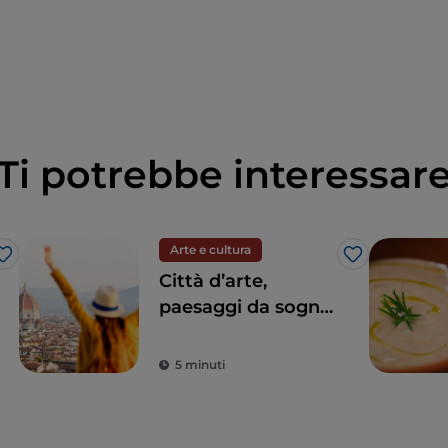
Ti potrebbe interessar
Arte e cultura
Like
Like
Città d’arte,
paesaggi da sogno
e buon cibo: la
Toscana è il sogno
5 minuti
di ogni turista