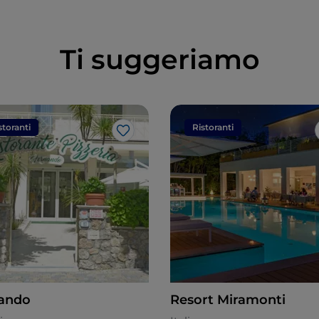
Ti suggeriamo
storanti
Ristoranti
Like
ando
Resort Miramonti