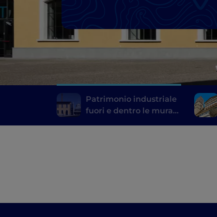
Patrimonio industriale
fuori e dentro le mura
di Prato