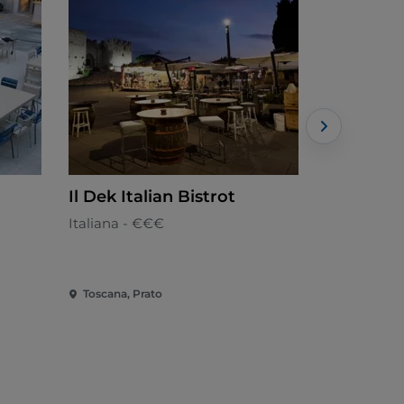
Il Dek Italian Bistrot
Folletto 
Italiana - €€€
Toscana - €
Toscana, Prato
Toscana, Pr