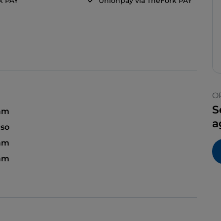
k PAY
Unionpay via TheFork PAY
O
S
 am
a
so
 am
am