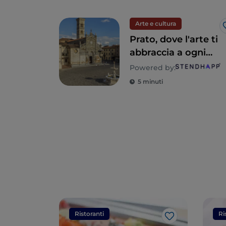
Arte e cultura
Prato, dove l'arte ti
abbraccia a ogni
passo
Powered by:
5 minuti
Ristoranti
Ri
Like