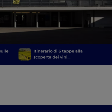
sulle
Itinerario di 6 tappe alla
scoperta dei vini
toscani, dal Brunello di
Montalcino al Chianti