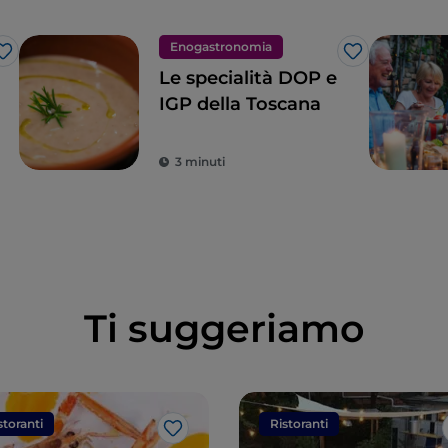
Enogastronomia
Like
Like
Le specialità DOP e
IGP della Toscana
3 minuti
Ti suggeriamo
storanti
Ristoranti
Like