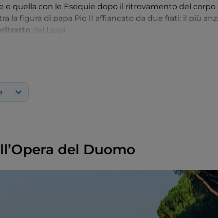
re e quella con le Esequie dopo il ritrovamento del corpo
ra la figura di papa Pio II affiancato da due frati: il più anz
ritratto
del Lippi.
sta, dedicata a
San Giovanni Battista
, sull'omogeneo fon
n San Giovannino che lascia i genitori, mentre la scena in
 dove si svolgono la danza di Salomè, la decapitazione de
he presenta alla madre Erodiade la testa di Giovanni.
a
ll’Opera del Duomo