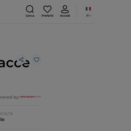
IT
Cerca
Preferiti
Accedi
racce
Like
wered by:
ICOLTÀ
le