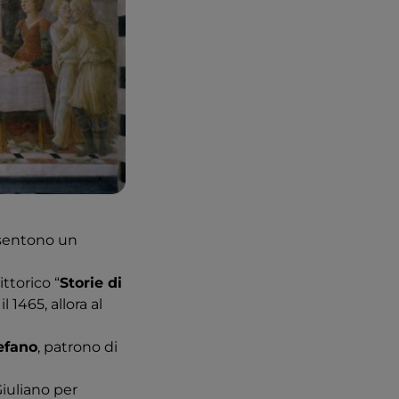
onsentono un
ttorico “
Storie di
il 1465, allora al
efano
, patrono di
iuliano per