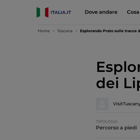
Dove andare
Cosa
Home
Toscana
Esplorando Prato sulle tracce d
Esplo
dei Li
VisitTuscan
TIPOLOGIA
Percorso a piedi