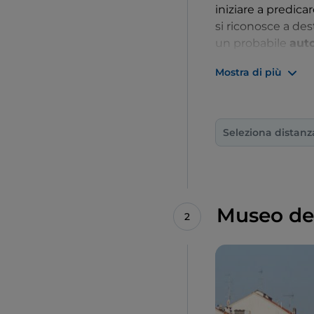
iniziare a predica
si riconosce a dest
un probabile
auto
Sulla parete oppo
Mostra di più
trova il gruppo co
Convito di Erode,
luminosa Salomè c
Seleziona distanz
Museo de