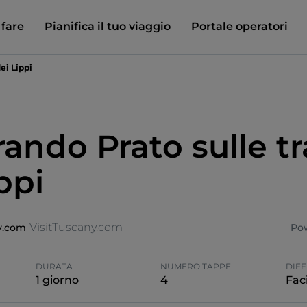
 fare
Pianifica il tuo viaggio
Portale operatori
ei Lippi
rando Prato sulle t
ppi
VisitTuscany.com
y.com
Po
DURATA
NUMERO TAPPE
DIFF
1 giorno
4
Faci