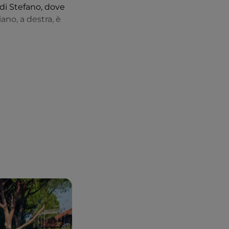
 di Stefano, dove
iano, a destra, è
dale roccioso, si
feriore presenta il
l Battista e una