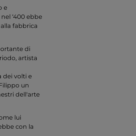
o e
ti, nel ‘400 ebbe
alla fabbrica
portante di
iodo, artista
 dei volti e
Filippo un
stri dell'arte
come lui
 ebbe con la