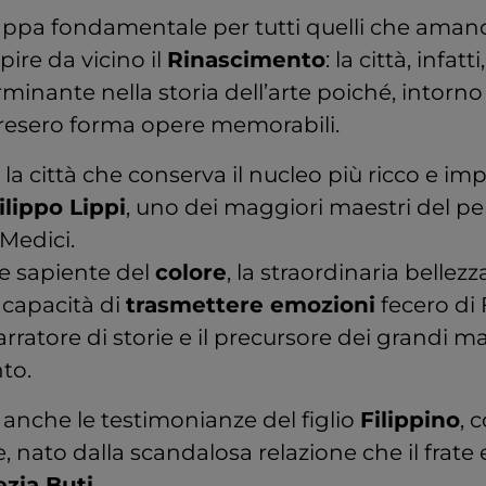
appa fondamentale per tutti quelli che aman
ire da vicino il
Rinascimento
: la città, infat
minante nella storia dell’arte poiché, intorno 
presero forma opere memorabili.
è la città che conserva il nucleo più ricco e im
Filippo Lippi
, uno dei maggiori maestri del per
 Medici.
e sapiente del
colore
, la straordinaria bellezza
a capacità di
trasmettere emozioni
fecero di 
rratore di storie e il precursore dei grandi mae
to.
anche le testimonianze del figlio
Filippino
, 
e, nato dalla scandalosa relazione che il frate
ezia Buti
.