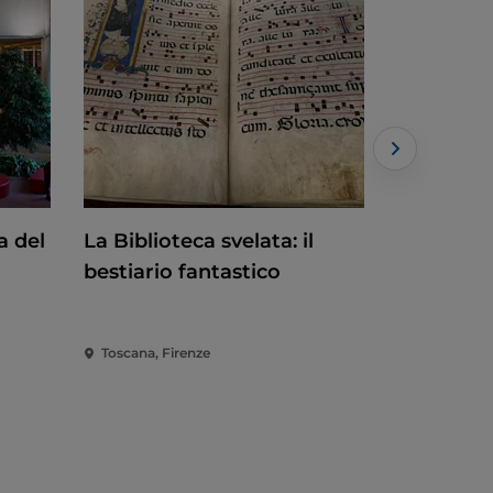
a del
La Biblioteca svelata: il
Montecati
bestiario fantastico
Toscana, Firenze
Toscana, M