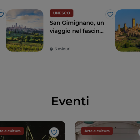
UNESCO
Like
Like
San Gimignano, un
viaggio nel fascino
del Medioevo e
nella magia della
3 minuti
Natura
Eventi
te e cultura
Arte e cultura
Like