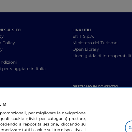
I SUL SITO
LINK UTILI
cy
ENIT S.p.A.
a Policy
Ministero del Turismo
cy
Open Library
à
Linee guida di interoperabili
ndizioni
 per viaggiare in Italia
RESTIAMO IN CONTATTO
kie
tà promozionali, per migliorare la navigazione
uali cookie (divisi per categoria) prestare,
cedendo all'apposita sezione, cliccando su
P
morizzare tutti i cookie sul tuo dispositivo. Il