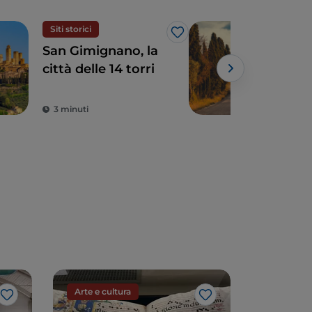
Siti storici
Tour
Like
San Gimignano, la
Tos
città delle 14 torri
natu
sapo
3 minuti
6 m
Arte e cultura
Arte e cu
Like
Like