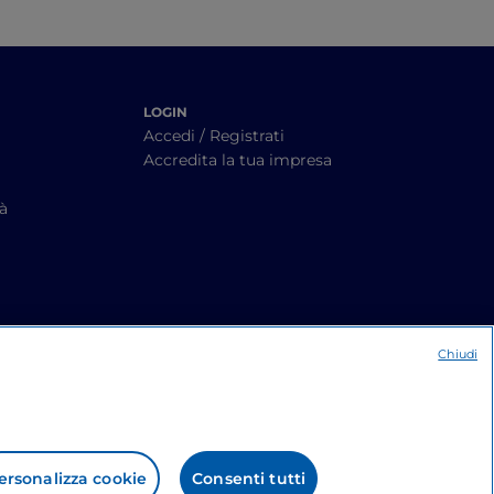
LOGIN
Accedi / Registrati
Accredita la tua impresa
tà
Chiudi
ersonalizza cookie
Consenti tutti