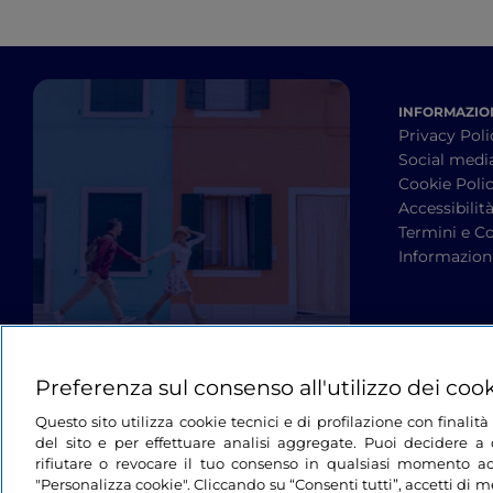
INFORMAZION
Privacy Poli
Social medi
Cookie Poli
Accessibilit
Termini e Co
Informazioni
Preferenza sul consenso all'utilizzo dei coo
Questo sito utilizza cookie tecnici e di profilazione con finali
del sito e per effettuare analisi aggregate. Puoi decidere a q
rifiutare o revocare il tuo consenso in qualsiasi momento ac
"Personalizza cookie". Cliccando su “Consenti tutti”, accetti di me