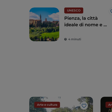
UNESCO
Pienza, la città
ideale di nome e di
fatto
4 minuti
Arte e cultura
Ar
Like