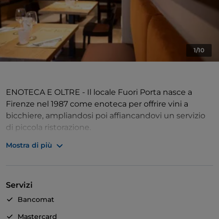
1/10
ENOTECA E OLTRE - Il locale Fuori Porta nasce a
Firenze nel 1987 come enoteca per offrire vini a
bicchiere, ampliandosi poi affiancandovi un servizio
di piccola ristorazione.
Mostra di più
PICCOLA CUCINA - La cucina offre piatti tipici e
spunti creativi: dalle selezioni di salumi e formaggi ai
primi piatti, dai famosissimi crostoni ai carpacci e alle
Servizi
insalate, per concludere con dolci di produzione
propria. Non mancano a tutte le ore aperitivi e piccoli
Bancomat
stuzzichini.
Mastercard