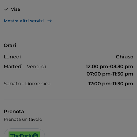
VINI IN EVOLUZIONE - La cantina comprende vini
Visa
italiani, vini esteri, anche dolci, e poi bollicine e
Accesso disabili
Mostra altri servizi
distillati: una lista in continuo aggiornamento, che i
gestori arricchiscono cercando personalmente
Animali ammessi
piccole realtà vinicole e novità da proporre alla
Si parla inglese
clientela, senza però dimenticare le etichette più
Orari
Wi-Fi
classiche ed affermate.
Lunedì
Chiuso
Martedì - Venerdì
12:00 pm-03:30 pm
07:00 pm-11:30 pm
Sabato - Domenica
12:00 pm-11:30 pm
Prenota
Prenota un tavolo