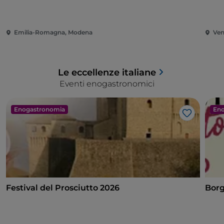
Emilia-Romagna, Modena
Ven
Le eccellenze italiane
Eventi enogastronomici
Enogastronomia
Eno
Like
Festival del Prosciutto 2026
Borg