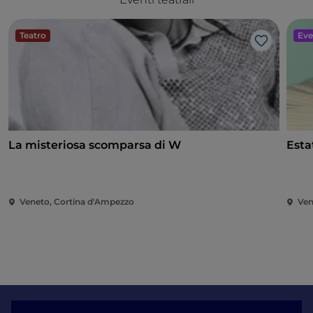
Teatro
Eve
Like
La misteriosa scomparsa di W
Esta
Veneto, Cortina d'Ampezzo
Ven