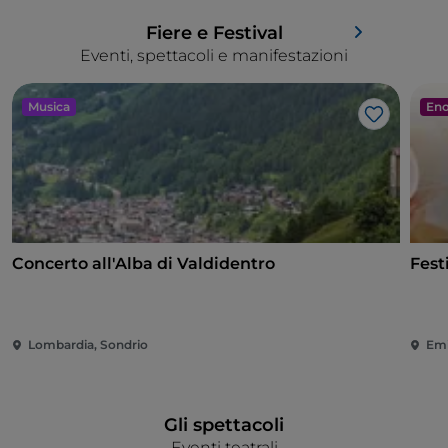
Fiere e Festival
Eventi, spettacoli e manifestazioni
Musica
Eno
Like
Concerto all'Alba di Valdidentro
Fest
Lombardia, Sondrio
Emi
Gli spettacoli
Eventi teatrali