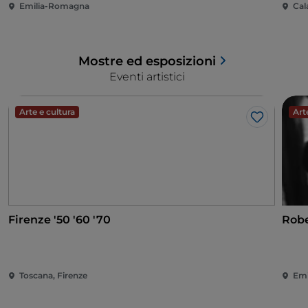
Emilia-Romagna
Cal
Mostre ed esposizioni
Eventi artistici
Arte e cultura
Art
Like
Firenze '50 '60 '70
Robe
Toscana, Firenze
Emi