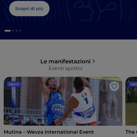
Scopri di più
Le manifestazioni
Eventi sportivi
Sport
Spo
Like
Mutina – Wevza International Event
The 