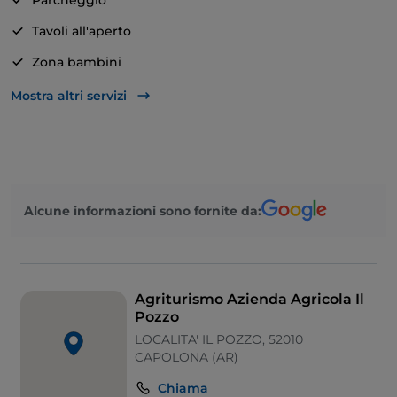
Parcheggio
nostro olio extravergine d'oliva, le nostre verdure, il
Tavoli all'aperto
nostro zafferano, le nostre marmellate e da gustare
accompagnate dal nostro Moscatello di Subbiano,
Zona bambini
vino antico unicamente prodotto da noi.
Si parla spagnolo
Mostra altri servizi
Piscina
Menù bambini
Mastercard
Alcune informazioni sono fornite da:
Si parla francese
Si parla inglese
Animali ammessi
Agriturismo Azienda Agricola Il
Pozzo
LOCALITA' IL POZZO, 52010
CAPOLONA (AR)
Chiama