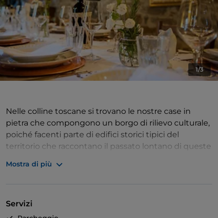
1/3
Nelle colline toscane si trovano le nostre case in
pietra che compongono un borgo di rilievo culturale,
poiché facenti parte di edifici storici tipici del
territorio che raccontano il passato lontano di queste
terre. Tra le vecchie strade di mappatura etrusca,
Mostra di più
potrete quindi soggiornare nei nostri appartamenti
self catering, godere del nostro parco naturale e della
nostra cucina casalinga. In alcune serate infatti
Servizi
offriamo la possibilità di assaggiare i nostri piatti fatti
per lo più con ingredienti toscani e impreziositi dal