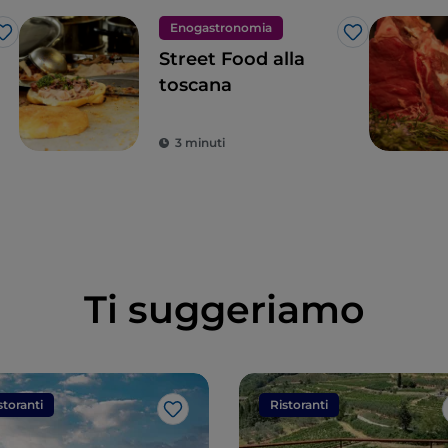
Enogastronomia
Like
Like
Street Food alla
toscana
3 minuti
Ti suggeriamo
storanti
Ristoranti
Like