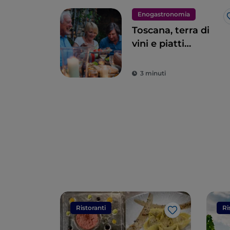
Enogastronomia
Toscana, terra di
vini e piatti
eccellenti
3 minuti
Ristoranti
Ri
Like