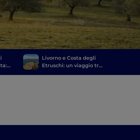
i
Livorno e Costa degli
ta:
Etruschi: un viaggio tra
storia, vino e buona
tavola