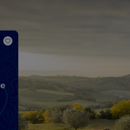
Like
ne