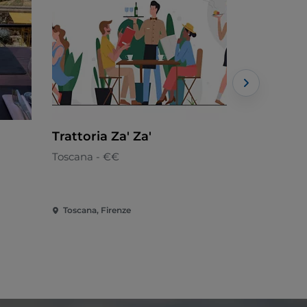
Trattoria Za' Za'
L'Angolo 
Toscana - €€
Toscana
Toscana, Firenze
Toscana, E