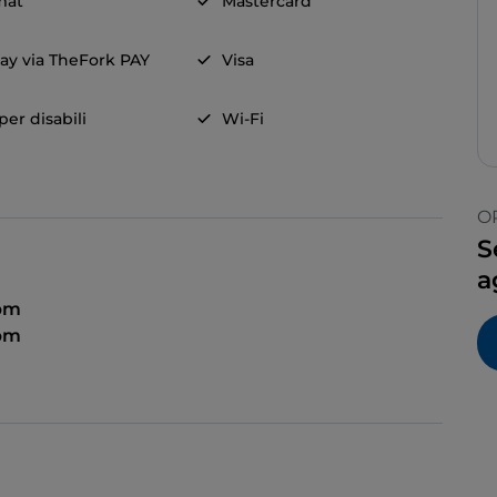
mat
Mastercard
ay via TheFork PAY
Visa
er disabili
Wi-Fi
O
S
a
 pm
 pm