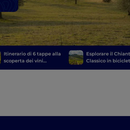
Itinerario di 6 tappe alla
Esplorare il Chiant
scoperta dei vini
Classico in biciclet
toscani, dal Brunello di
un itinerario tra le
Montalcino al Chianti
cantine