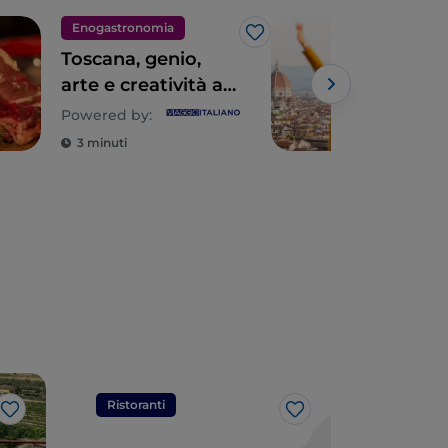
Enogastronomia
Arte
Like
Toscana, genio,
Citt
arte e creatività a
pae
tavola
e bu
Powered by:
Tos
3 minuti
5 m
di o
Ristoranti
Ristorant
Like
Like