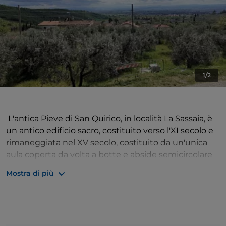
1/2
L'antica Pieve di San Quirico, in località La Sassaia, è
un antico edificio sacro, costituito verso l'XI secolo e
rimaneggiata nel XV secolo, costituito da un'unica
aula coperta da volta a botte e abside semicircolare
con copertura a calotta. Le pareti laterali dell'aula
Mostra di più
sono scandite da paraste su cui si imostano gli archi
a tutto sesto della copertura.