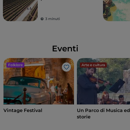
tra panorami
mozzafiato
3 minuti
Eventi
Folklore
Arte e cultura
Like
Vintage Festival
Un Parco di Musica ed
storie