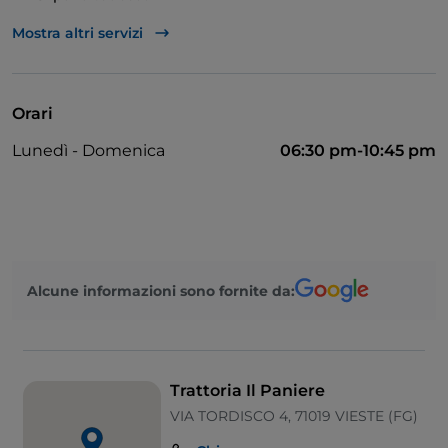
Si parla inglese
Mostra altri servizi
Mastercard
Non fumatori
Orari
Tavoli all'aperto
Lunedì - Domenica
06:30 pm-10:45 pm
Wi-Fi
Visa
Si parla spagnolo
Menù bambini
Alcune informazioni sono fornite da:
Si parla francese
Trattoria Il Paniere
VIA TORDISCO 4, 71019 VIESTE (FG)