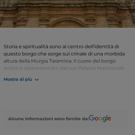
Storia e spiritualità sono al centro dell’identità di
questo borgo che sorge sul crinale di una morbida
altura della Murgia Tarantina. Il cuore del borgo
antico è rappresentato dal suo Palazzo Marchesale
risalente al Cinquecento: nel corso del Seicento, per
Mostra di più
paura di un attacco da parte dei Turchi, il marchese
Francesco Maria Dell’Antoglietta decise di fortificare il
palazzo, dotandolo di un sistema difensivo che
comprende anche il massiccio portale bugnato.
Storia, abbiamo detto, ma anche fede e tradizione:
Alcune informazioni sono fornite da:
appena fuori dal borgo si trova la Cappella della
Madonna del Favore, la cui origine è legata al
leggendario ritrovamento di un’icona della Madonna