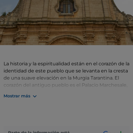
La historia y la espiritualidad están en el corazón de la
identidad de este pueblo que se levanta en la cresta
de una suave elevación en la Murgia Tarantina. El
corazón del antiguo pueblo es el Palacio Marchesale,
que data del siglo XVI. Durante el siglo XVII, por
Mostrar más
temor a un ataque de los turcos, el marqués
Francesco Maria Dell'Antoglietta decidió fortificar el
palacio, dotándolo de un sistema defensivo que
incluye el enorme portal rusticado. Historia,
decíamos, pero también fe y tradición. A las afueras
Parte de la información está