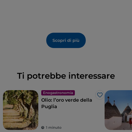
Interessanti anche i resti delle
colonne di Santa
Maria del Buon Consiglio
.
Bari Vecchia è stata completamente riqualificata nel
2005 ed è oggi il cuore pulsante della movida barese.
Scopri di più
Ti potrebbe interessare
Enogastronomia
Like
Olio: l’oro verde della
Puglia
1 minuto