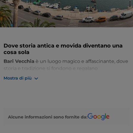
Dove storia antica e movida diventano una
cosa sola
Bari Vecchia
è un luogo magico e affascinante, dove
storia e tradizione si fondono e regalano
un'atmosfera incredibilmente suggestiva. È il
Mostra di più
quartiere antico di Bari
,
il quartiere
San Nicola
, che
si trova all’interno delle antiche mura e nella penisola
racchiusa tra i due porti della città. È così chiamato a
partire dal XIX secolo per distinguerlo dalla città
nuova, costruita a partire dal 1813 sotto Gioacchino
Alcune informazioni sono fornite da:
Murat.
Bari Vecchia vanta un impianto urbanistico d’epoca