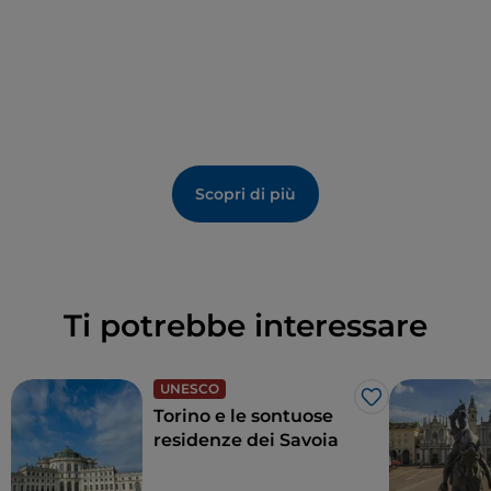
a percorsi dedicati,
ascensori con pulsanti in Braille
e
servizi igienici attrezzati
.
Scopri di più
Ti potrebbe interessare
UNESCO
Like
Torino e le sontuose
residenze dei Savoia