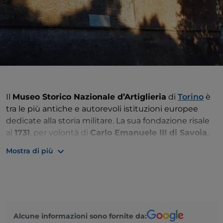
Il
Museo Storico Nazionale d’Artiglieria
di
Torino
è
tra le più antiche e autorevoli istituzioni europee
dedicate alla storia militare. La sua fondazione risale
al
1731
, per volontà di
Carlo Emanuele III di Savoia
,
con l’intento iniziale di formare i giovani ufficiali
Mostra di più
presso il
Regio Arsenale
. Nel tempo, il museo ha
attraversato diverse fasi e cambiamenti, fino a
stabilirsi definitivamente nel
Mastio della Cittadella
nel
1893
, un edificio storico che oggi ospita la sua
ricca esposizione permanente.
Alcune informazioni sono fornite da: