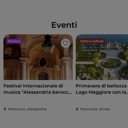
Eventi
Musica
Arte e cultura
Like
Festival Internazionale di
Primavera di bellezza 
musica "Alessandria barocca
Lago Maggiore con la
e non solo"
riapertura delle Isole
Borromee e di Villa T
Piemonte, Alessandria
Piemonte, Stresa