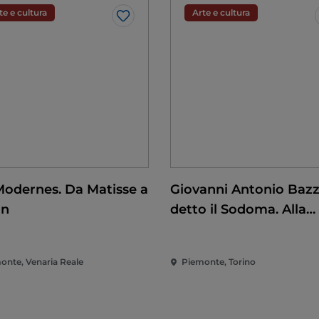
te e cultura
Arte e cultura
Like
Modernes. Da Matisse a
Giovanni Antonio Bazz
on
detto il Sodoma. Alla
conquista del
Rinascimento
onte, Venaria Reale
Piemonte, Torino