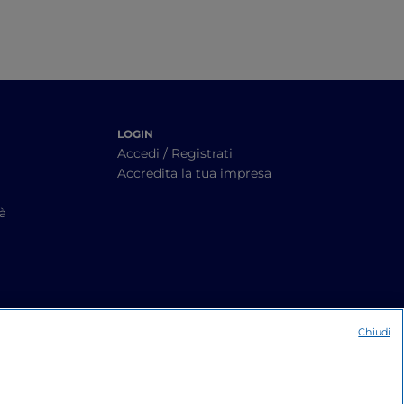
LOGIN
Accedi / Registrati
Accredita la tua impresa
tà
Chiudi