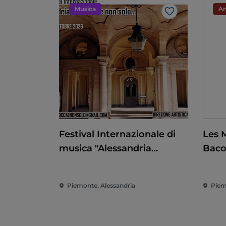
Musica
Ar
Like
Festival Internazionale di
Les 
musica "Alessandria
Bac
barocca e non solo"
Piemonte, Alessandria
Piem