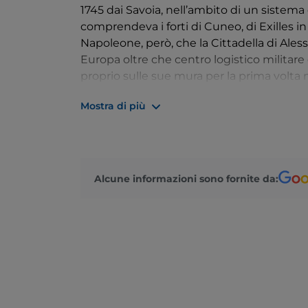
1745 dai Savoia, nell’ambito di un sistema
comprendeva i forti di Cuneo, di Exilles in 
Napoleone, però, che la Cittadella di Ale
Europa oltre che centro logistico militare d
proprio sulle sue mura per la prima volta ne
Oggi il complesso è
visitabile liberamen
Mostra di più
manifestazioni. Nell’ampia piazza d’Armi, l
bombardamenti degli Alleati del 1944-45
scopi militari e ospita una caserma degli
armi e cimeli del Regio Esercito dal 1848 a
Alcune informazioni sono fornite da:
Degno di nota è anche il ponte sul Tanaro c
dall’architetto statunitense Richard Meie
un’unica scenografica campata bianca lun