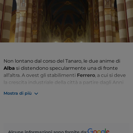
Non lontano dal corso del Tanaro, le due anime di
Alba
si distendono specularmente una di fronte
all’altra. A ovest gli stabilimenti
Ferrero
, a cui si deve
la crescita industriale della città a partire dagli Anni
’50, a est il centro storico d’impianto medievale,
Mostra di più
sviluppato attorno a piazza Risorgimento. Sulla
piazza torreggia la
cattedrale di S. Lorenzo
, elegante
esempio di gotico lombardo quattrocentesco che
all’interno esplode di colori grazie ai pilastri a fasce
bicrome che sostengono le volte, a loro volta
Alcune informazioni sono fornite da:
vividamente affrescate nell’800 con un cielo stellato.