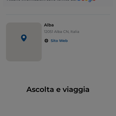
Da piazza Risorgimento prendono avvio anche due
delle principali arterie cittadine, via Cavour e via
Vittorio Emanuele, dove ancora s’incontrano
reminiscenze storiche come case-torri o loggiati.
Alba
Non si può però parlare di Alba senza citare il
Tuber
12051 Alba CN, Italia
magnatum Pico
, il pregiatissimo tartufo bianco
Sito Web
d’Alba, a cui dal 1929 è dedicata una
fiera
che in
autunno richiama in città migliaia di visitatori da
tutto il mondo.
Ascolta e viaggia