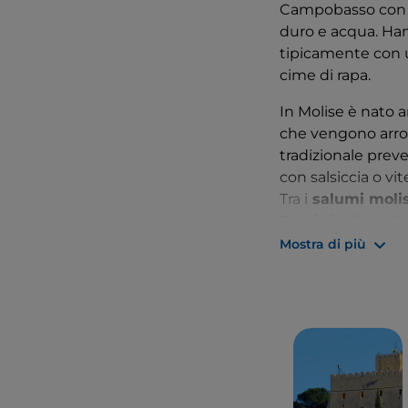
Campobasso con un
duro e acqua. Ha
tipicamente con un
cime di rapa.
In Molise è nato an
che vengono arrotol
tradizionale pre
con salsiccia o vite
Tra i
salumi moli
Presidio Slow F
salume che, come 
Mostra di più
venivano usati i t
All’impasto va ag
aromi intensi che
Non mancano i fo
dai tempi della M
a pasta filata che