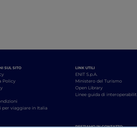
I SUL SITO
LINK UTILI
cy
ENIT S.p.A.
a Policy
Ministero del Turismo
cy
Open Library
à
Linee guida di interoperabili
ndizioni
 per viaggiare in Italia
RESTIAMO IN CONTATTO