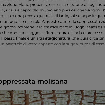
adizione, viene preparata con una selezione di tagli nobi
mbi, spalla e capocollo. Ingredienti preziosi che vengono
o solo una piccola quantità di lardo, sale e pepe in grani
o in un budello naturale. A questo punto, la soppressata v
 giorno, poi viene lasciata asciugare in luoghi aerati e ris
o
che dona una leggera affumicatura e il bel colore rosso 
Il passo finale è un’altra
stagionatura
, che dura circa ci
un barattolo di vetro coperto con la sugna, prima di esse
isana rimane solida al taglio ma si scioglie in bocca: è s
 ma perfetta anche da valorizzare in
ricette tipiche
, co
pressata
.
Soppressata molisana