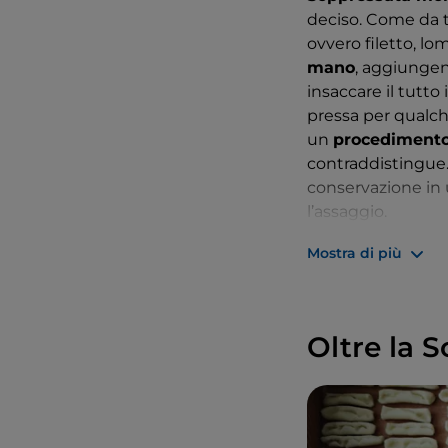
deciso. Come da tr
ovvero filetto, lo
mano
, aggiungend
insaccare il tutt
pressa per qualche
un
procediment
contraddistingue. 
conservazione in 
l’assaggio.
La Soppressata mol
Mostra di più
mangiare col pane
sugo con la sop
Oltre la 