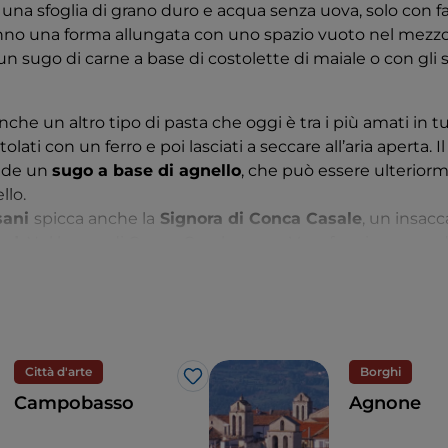
a sfoglia di grano duro e acqua senza uova, solo con fa
nno una forma allungata con uno spazio vuoto nel mezzo
 sugo di carne a base di costolette di maiale o con gli sp
che un altro tipo di pasta che oggi è tra i più amati in tut
ati con un ferro e poi lasciati a seccare all’aria aperta. Il
vede un
sugo a base di agnello
, che può essere ulteriorm
llo.
sani
spicca anche la
Signora di Conca Casale
, un insacc
ood
. Nel borgo di Conca Casale, sopra Venafro, si prepar
si evince dal nome, era destinato alle persone più abbien
agli più pregiati del maiale, come lombo e spalla, più il la
giunto pepe nero, peperoncino rosso, finocchietto selvati
 donano alla Signora un gusto unico.
Città d'arte
Borghi
rmaggi, come il
caciocavallo di Agnone
, che viene pro
Like
Campobasso
Agnone
agna Grecia; oppure la
Treccia di Santa Croce di Magli
 ha l’aspetto di un grande nastro intrecciato e che si prep