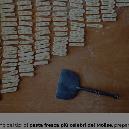
o dei tipi di
pasta fresca più celebri del Molise
, prepa