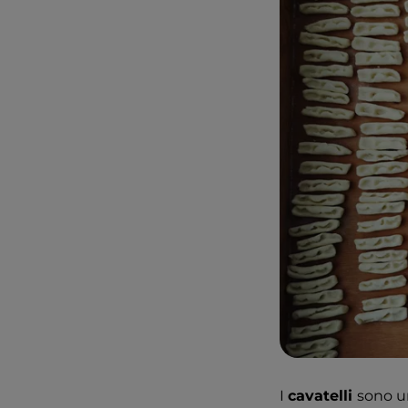
I
cavatelli
sono un