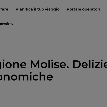
 fare
Pianifica il tuo viaggio
Portale operatori
ronomiche
ione Molise. Delizi
onomiche