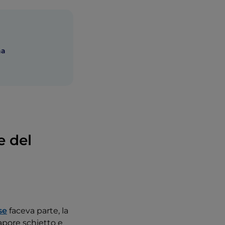
na
e del
se
faceva parte, la
sapore schietto e