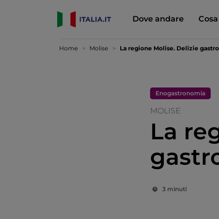
Dove andare
Cosa
Home
Molise
La regione Molise. Delizie gast
Enogastronomia
MOLISE
La reg
gastr
3 minuti