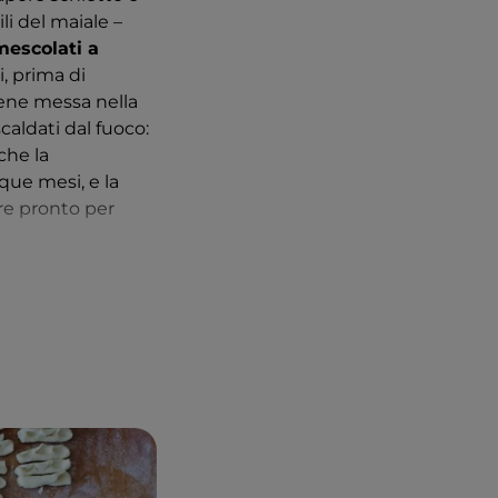
li del maiale –
mescolati a
, prima di
iene messa nella
caldati dal fuoco:
che la
nque mesi, e la
re pronto per
quisita da
me i
cavatelli al