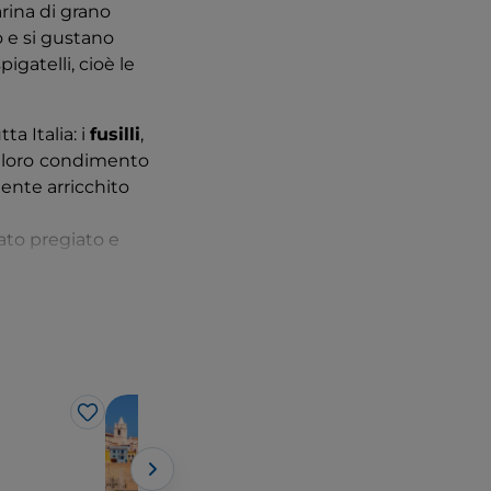
rina di grano
 e si gustano
igatelli, cioè le
ta Italia: i
fusilli
,
 loro
condimento
ente arricchito
ato pregiato e
a dunque un
ti, e per farlo
rdo della pancetta.
co e coriandolo:
Borghi
dotto ad Agnone
Like
Like
Termoli
ano
, un formaggio
ara durante la