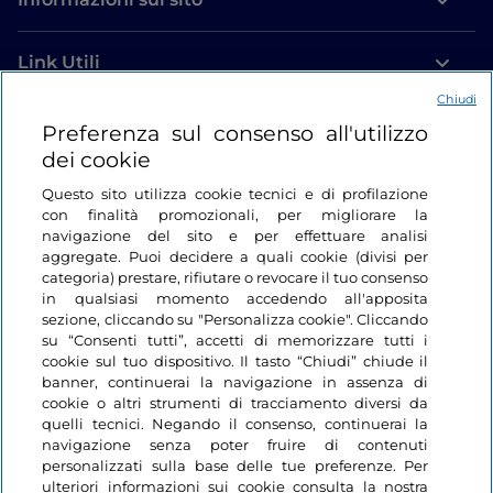
sale, poi aggiungere uova, burro morbido e il
composto di lievito.
Link Utili
3. Impastare fino a ottenere una pasta liscia ed
Chiudi
elastica. Coprire e lasciare lievitare per circa 1 ora e
Login
Preferenza sul consenso all'utilizzo
mezza, finché non raddoppia di volume.
dei cookie
Restiamo in contatto
4. Stendere l’impasto su un piano infarinato a circa 1
Questo sito utilizza cookie tecnici e di profilazione
cm di spessore e ricavare dischi con un bicchiere o
con finalità promozionali, per migliorare la
navigazione del sito e per effettuare analisi
un coppapasta.
aggregate. Puoi decidere a quali cookie (divisi per
categoria) prestare, rifiutare o revocare il tuo consenso
5. Lasciare lievitare i dischi ancora 30 minuti coperti
in qualsiasi momento accedendo all'apposita
da un canovaccio.
sezione, cliccando su "Personalizza cookie". Cliccando
su “Consenti tutti”, accetti di memorizzare tutti i
6. Friggere i
sufganiyot
in abbondante olio caldo
cookie sul tuo dispositivo. Il tasto “Chiudi” chiude il
(circa 170°C), girandoli una volta, fino a doratura
banner, continuerai la navigazione in assenza di
cookie o altri strumenti di tracciamento diversi da
uniforme.
quelli tecnici. Negando il consenso, continuerai la
navigazione senza poter fruire di contenuti
7. Scolarli su carta assorbente, lasciarli intiepidire e
personalizzati sulla base delle tue preferenze. Per
riempirli con marmellata o crema usando una siringa
ulteriori informazioni sui cookie consulta la nostra