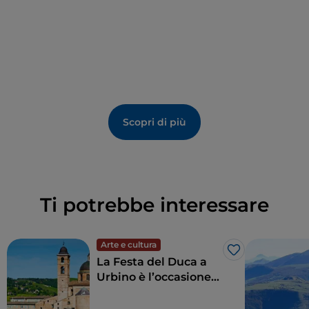
di Fratte Rosa
. L’attività è attenta anche
all’
accessibilità
, con spazi pensati per accogliere
persone con disabilità e offrire un’esperienza
inclusiva a tutti i visitatori.
Scopri di più
Ti potrebbe interessare
Arte e cultura
Like
La Festa del Duca a
Urbino è l’occasione
giusta per respirare
l’essenza delle