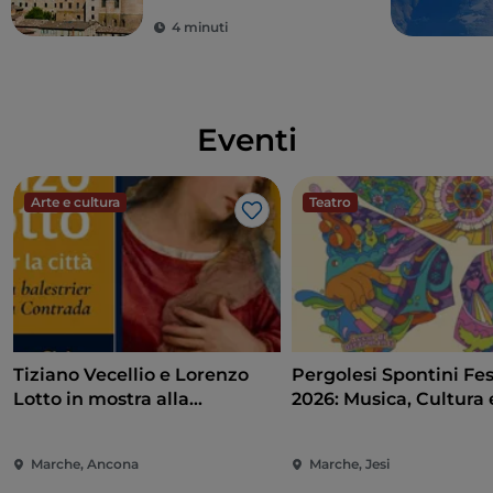
Marche
4 minuti
Eventi
Arte e cultura
Teatro
Like
Tiziano Vecellio e Lorenzo
Pergolesi Spontini Fes
Lotto in mostra alla
2026: Musica, Cultura 
Pinacoteca di Ancona
Spettacolo nel Cuore 
Marche
Marche, Ancona
Marche, Jesi