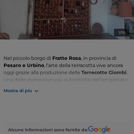
1/10
Nel piccolo borgo di
Fratte Rosa
, in provincia di
Pesaro e Urbino
, l’arte della terracotta vive ancora
oggi grazie alla produzione delle
Terrecotte Giombi
,
una delle espressioni più autentiche dell’artigianato
ceramico marchigiano. Questa tradizione affonda le
Mostra di più
sue radici in epoche lontane e continua a
tramandarsi attraverso tecniche e materiali che
raccontano la storia e l’identità del territorio.
Nel laboratorio di
Daniele Giombi
, attivo dal
1996
,
prendono forma oggetti d’uso quotidiano come
Alcune informazioni sono fornite da: