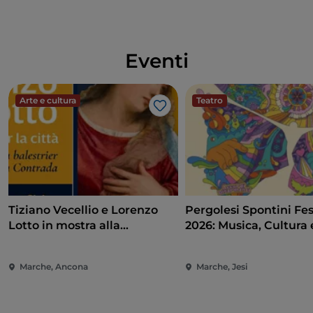
Eventi
Arte e cultura
Teatro
Like
Tiziano Vecellio e Lorenzo
Pergolesi Spontini Fes
Lotto in mostra alla
2026: Musica, Cultura 
Pinacoteca di Ancona
Spettacolo nel Cuore 
Marche
Marche, Ancona
Marche, Jesi