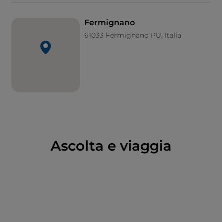
Gran Premio del Biciclo Ottocentesco
, antiche
rievocazioni che raccontano la storia di un borgo
Fermignano
attivo e moderno.
61033 Fermignano PU, Italia
Ascolta e viaggia