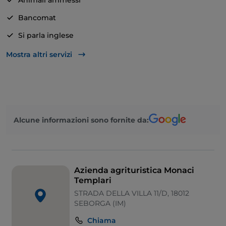
Animali ammessi
Bancomat
Si parla inglese
Non fumatori
Mostra altri servizi
Parcheggio
Tavoli all'aperto
Zona bambini
Alcune informazioni sono fornite da:
Wi-Fi
Visa
Si parla francese
Azienda agrituristica Monaci
Mastercard
Templari
STRADA DELLA VILLA 11/D, 18012
Area fumatori
SEBORGA (IM)
Pagamento con Satispay
Chiama