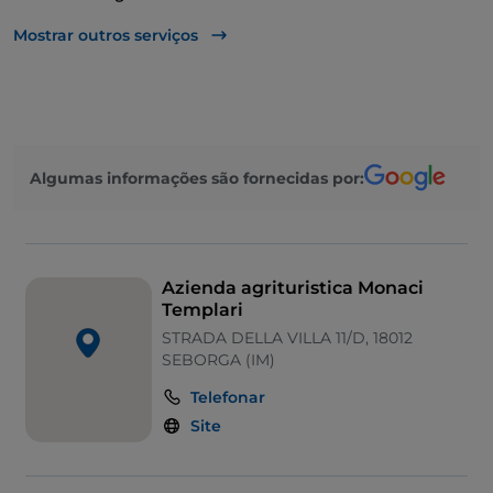
Não fumadores
Mostrar outros serviços
Parque de estacionamento
Mesas de exterior
Zona infantil
Algumas informações são fornecidas por:
Wi-Fi
Visa
Fala-se francês
Azienda agrituristica Monaci
Mastercard
Templari
STRADA DELLA VILLA 11/D, 18012
Área de fumadores
SEBORGA (IM)
Pagamento com Satispay
Telefonar
Site