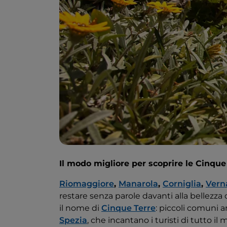
Il modo migliore per scoprire le Cinque
Riomaggiore
,
Manarola
,
Corniglia
,
Vern
restare senza parole davanti alla bellezza
il nome di
Cinque Terre
: piccoli comuni a
Spezia
, che incantano i turisti di tutto il