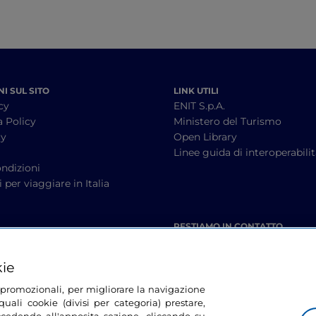
I SUL SITO
LINK UTILI
cy
ENIT S.p.A.
a Policy
Ministero del Turismo
cy
Open Library
à
Linee guida di interoperabili
ndizioni
 per viaggiare in Italia
RESTIAMO IN CONTATTO
kie
tà promozionali, per migliorare la navigazione
uali cookie (divisi per categoria) prestare,