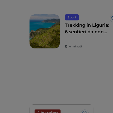
Sport
Trekking in Liguria:
6 sentieri da non
perdere
4 minuti
Arte e cultura