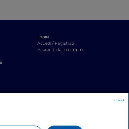
LOGIN
Accedi / Registrati
Accredita la tua impresa
tà
Chiudi