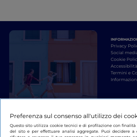
INFORMAZION
Privacy Poli
Social medi
Cookie Poli
Accessibilit
Termini e Co
Informazioni
Preferenza sul consenso all'utilizzo dei coo
Questo sito utilizza cookie tecnici e di profilazione con finali
del sito e per effettuare analisi aggregate. Puoi decidere a q