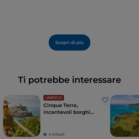
Scopri di più
Ti potrebbe interessare
UNESCO
Like
Cinque Terre,
incantevoli borghi
affacciati sul mare
della Liguria
4 minuti