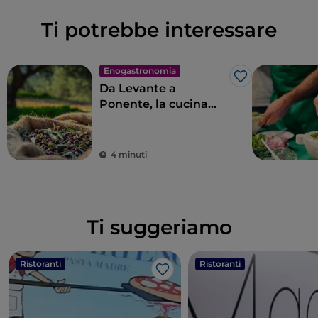
Ti potrebbe interessare
Enogastronomia
Like
Da Levante a
Ponente, la cucina
ligure in 11 tappe
4 minuti
Ti suggeriamo
Ristoranti
Ristoranti
Like