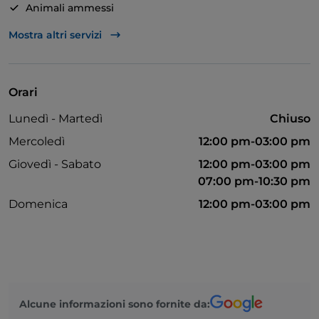
Animali ammessi
Apple Pay
Mostra altri servizi
Asporto
Bagno per disabili
Orari
Bancomat
Lunedì - Martedì
Chiuso
Si parla inglese
Mercoledì
12:00 pm-03:00 pm
Google Pay
Giovedì - Sabato
12:00 pm-03:00 pm
07:00 pm-10:30 pm
Mastercard
Domenica
12:00 pm-03:00 pm
Menù bambini
Pagamento con Satispay
Tavoli all'aperto
Visa
Alcune informazioni sono fornite da:
Wi-Fi