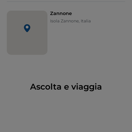
migratori
, ospita una piccola colonia di mufloni e
una
specie di lucertola
che esiste solo qui, la
Zannone
Podarcis siculus patrizii
. Godetevi una suggestiva
Isola Zannone, Italia
passeggiata per ammirare le rovine del
monastero
cistercense
abbandonato e i resti della
Peschiera
Romana
scavata nella roccia.
Passando per il bosco, poi, raggiungerete un
belvedere con vista mozzafiato su Ponza e Palmarola.
L’Isola di Zannone è visitabile prenotando una
escursione presso la Direzione del Parco Nazionale
del Circeo a Sabaudia.
Ascolta e viaggia