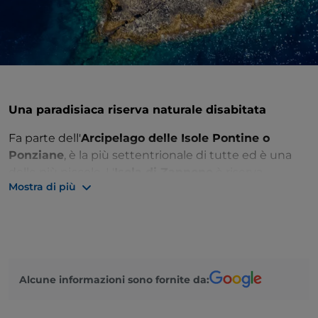
Una paradisiaca riserva naturale disabitata
Fa parte dell'
Arcipelago delle Isole Pontine o
Ponziane
, è la più settentrionale di tutte ed è una
delle più piccole. L'
Isola di Zannone
è riserva
Mostra di più
naturale del Parco Nazionale del Circeo e, a parte le
guardie forestali che ci vivono tutto l’anno, è
completamente deserta. In passato frequentata
dagli antichi greci e romani che la chiamavano
Sinonia e, ancor prima dall'
Homo Sapiens.
Alcune informazioni sono fornite da:
Zannone vanta una ricca vegetazione mediterranea
che offre una tappa sicura per migliaia di
uccelli