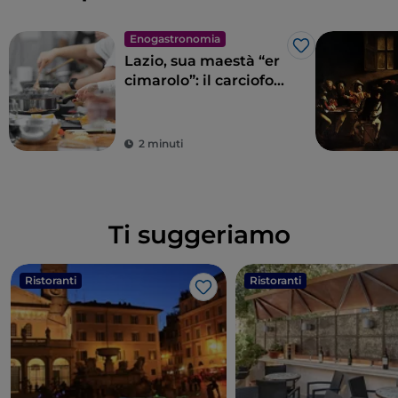
Enogastronomia
Like
Lazio, sua maestà “er
cimarolo”: il carciofo
romanesco IGP
2 minuti
Ti suggeriamo
Ristoranti
Ristoranti
Like