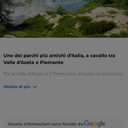
Uno dei parchi più antichi d’Italia, a cavallo tra
Valle d’Aosta e Piemonte
Tra la Valle d'Aosta e il Piemonte, attorno al massiccio
del Gran Paradiso, si estende uno dei parchi naturali
Mostra di più
più antichi d'Italia: il
Parco Nazionale del Gran
Paradiso
. Questa vasta area protetta che copre una
superficie di oltre 70mila ettari può vantare una
ricchezza di flora e fauna unica al mondo, tra
mammiferi come stambecchi, camosci, volpi e
marmotte e uccelli tipici delle aree montane come la
Alcune informazioni sono fornite da: