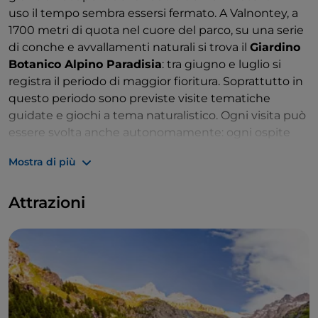
uso il tempo sembra essersi fermato. A Valnontey, a
1700 metri di quota nel cuore del parco, su una serie
di conche e avvallamenti naturali si trova il
Giardino
Botanico Alpino Paradisia
: tra giugno e luglio si
registra il periodo di maggior fioritura. Soprattutto in
questo periodo sono previste visite tematiche
guidate e giochi a tema naturalistico. Ogni visita può
essere svolta anche autonomamente: ogni ospite
all’entrata riceve un depliant informativo sulle
Mostra di più
principali caratteristiche del giardino. Ogni pianta,
infine, è accompagnata da un cartellino che ne
Attrazioni
riporta il nome, e la classificazione in
specie
autoctone o esotiche oppure officinali
. Anche agli
animali sono dedicate tante esperienze: osservare
dal vivo e da non molto lontano (nel loro habitat
naturale) aquile o stambecchi non ha prezzo.