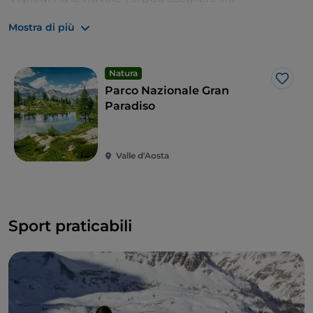
spostamenti a piedi, in bicicletta o su navetta
Mostra di più
all’insegna di una
mobilità dolce protetta da un
forte ridimensionamento del traffico
automobilistico.
Natura
Like
Parco Nazionale Gran
Paradiso
Valle d'Aosta
Sport praticabili