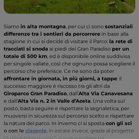
Siamo
in alta montagna
, per cui ci sono
sostanziali
differenze tra i sentieri da percorrere
in base alla
stagione in cui si decide di visitare il Parco:
la rete di
tracciati si snoda
ai piedi del Gran Paradiso
per un
totale di 500 km
, ed è disponibile online suddivisa
per singole vallate, così che ognuno possa scegliere il
percorso che preferisce. Ce ne sono da poter
affrontare in giornata, in più giorni, a tappe
: il
successo maggiore è riscosso tra gli altri da
Giroparco Gran Paradiso
, dall’
Alta Via Canavesana
e dall’
Alta Via n. 2 in Valle d’Aosta
. Una volta sul
posto, basta seguire e rispettare la segnaletica, per
muoversi in sicurezza sul percorso scelto e rispettare
la natura del parco. In inverno ci si sposta
con gli sci
o con le
ciaspole
, in estate invece, grazie al progetto
“A piedi tra le nuvole”, si può scegliere tra