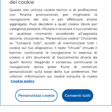
online, si può prenotare la figura professionale più
dei cookie
preparata per l’esperienza che si desidera vivere. Tra i
Questo sito utilizza cookie tecnici e di profilazione
campi di selezione per arrivare ad una delle 20 guide
con finalità promozionali, per migliorare la
in servizio, c’è la lingua desiderata, la possibilità di
navigazione del sito e per effettuare analisi
aggregate. Puoi decidere a quali cookie (divisi per
scegliere l’attività preferita tra
educazione
categoria) prestare, rifiutare o revocare il tuo consenso
ambientale, cicloturismo o nordic walking
e in
in qualsiasi momento accedendo all'apposita
quale valle svolgerla. La certezza è quella di
sezione, cliccando su "Personalizza cookie". Cliccando
incontrare
professionisti preparati a guidare
su “Consenti tutti”, accetti di memorizzare tutti i
cookie sul tuo dispositivo. Il tasto “Chiudi” chiude il
singoli o gruppi
alla scoperta del Parco. Molti i punti
banner, continuerai la navigazione in assenza di
informazione presenti, dall’ufficio centrale di Torino ai
cookie o altri strumenti di tracciamento diversi da
tanti altri dislocati nei vari comuni e frazioni.
quelli tecnici. Negando il consenso, continuerai la
navigazione senza poter fruire di contenuti
personalizzati sulla base delle tue preferenze. Per
Ti potrebbe interessare
ulteriori informazioni sui cookie consulta la nostra
Cookie policy
Natura
Like
Personalizza cookie
Consenti tutti
Parco Nazionale del
Pollino