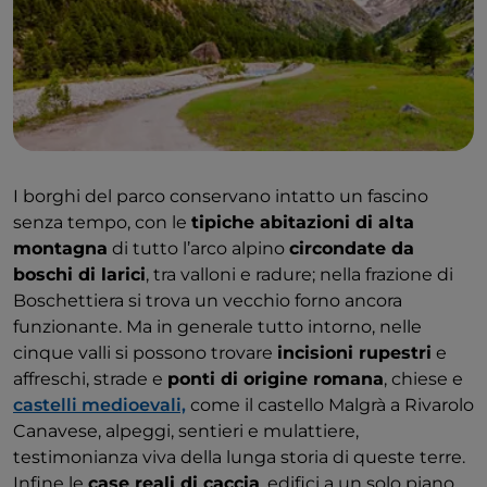
I borghi del parco conservano intatto un fascino
senza tempo, con le
tipiche abitazioni di alta
montagna
di tutto l’arco alpino
circondate da
boschi di larici
, tra valloni e radure; nella frazione di
Boschettiera si trova un vecchio forno ancora
funzionante. Ma in generale tutto intorno, nelle
cinque valli si possono trovare
incisioni rupestri
e
affreschi, strade e
ponti di origine romana
, chiese e
castelli medioevali,
come il castello Malgrà a Rivarolo
Canavese, alpeggi, sentieri e mulattiere,
testimonianza viva della lunga storia di queste terre.
Infine le
case reali di caccia
, edifici a un solo piano