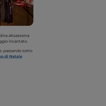
adina altoatesina
aggio incantato.
se, passando sotto
o di Natale