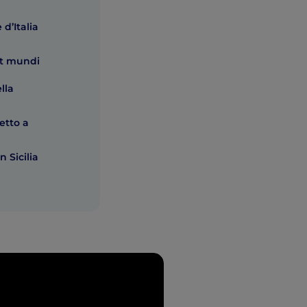
 d’Italia
ut mundi
lla
etto a
n Sicilia