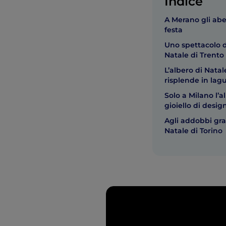
Indice
A Merano gli abe
festa
Uno spettacolo di
Natale di Trento
L’albero di Natal
risplende in lag
Solo a Milano l’a
gioiello di desig
Agli addobbi graf
Natale di Torino