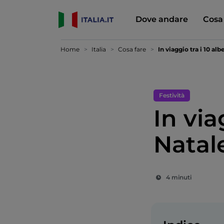
Dove andare
Cosa
Home
Italia
Cosa fare
In viaggio tra i 10 albe
Festività
In via
Natale
4 minuti