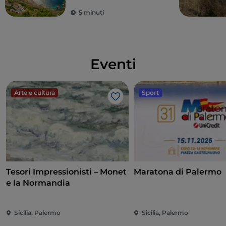
5 minuti
Eventi
Arte e cultura
Sport
Like
Tesori Impressionisti – Monet
Maratona di Palermo
e la Normandia
Sicilia, Palermo
Sicilia, Palermo