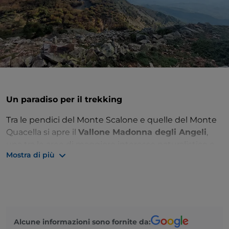
Un paradiso per il trekking
Tra le pendici del Monte Scalone e quelle del Monte
Quacella si apre il
Vallone Madonna degli Angeli
,
una tra le aree di maggiore interesse naturalistico e
Mostra di più
paesaggistico dell'intera
Sicilia
. È un vero paradiso
del
trekking
e l'unico luogo al mondo in cui sono
presenti gli ultimi esemplari di
abete dei Nebrodi,
a
lungo considerato estinto. Questo è anche uno dei
motivi che spingono migliaia di escursionisti ogni
anno a scegliere il Vallone Madonna degli Angeli per
Alcune informazioni sono fornite da: