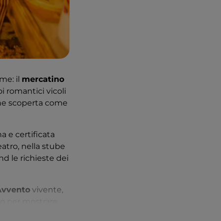
me: il
mercatino
i romantici vicoli
enne scoperta come
a e certificata
eatro, nella stube
d le richieste dei
Avvento
vivente,
ono per mostrare
lle Terme trovate