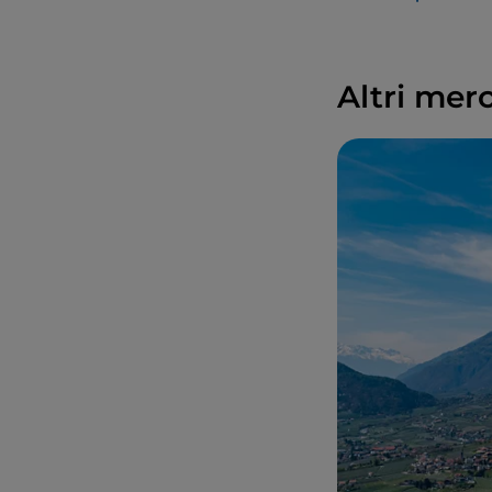
la pista di pattin
le specialità del 
In occasione dell’
Altri merc
calendario di eve
incontri e visite 
indimenticabile.