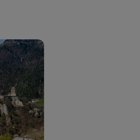
pranzo dove gustare
i anno un
ricco
 per i bambini,
’esperienza