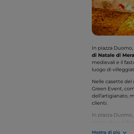
In piazza Duomo, d
di Natale di Mer
medievali e il fa
luogo di villeggia
Nelle casette del 
Green Event, come 
dell’artigianato, 
clienti.
In piazza Duomo, 
grazie alle sue fi
un’opera tra quell
Mostra di più