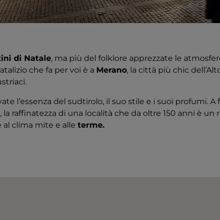
ini di Natale
, ma più del folklore apprezzate le atmosfer
alizio che fa per voi è a
Merano
, la città più chic dell’A
striaci.
te l’essenza del sudtirolo, il suo stile e i suoi profumi. A 
e, la raffinatezza di una località che da oltre 150 anni è u
e al clima mite e alle
terme.