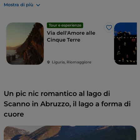
Se potete, allungate la vacanza di un giorno
Mostra di più
concedendovi un giro a Genova, città d’arte
autentica che alla storia unisce cultura e fascino
Tour e esperienze
marinaresco.
Like
Via dell'Amore alle
Cinque Terre
Liguria, Riomaggiore
Un pic nic romantico al lago di
Scanno in Abruzzo, il lago a forma di
cuore