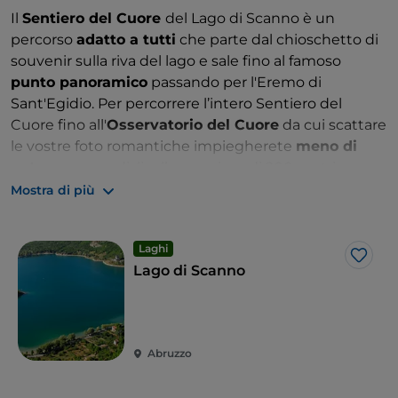
Il
Sentiero del Cuore
del Lago di Scanno è un
percorso
adatto a tutti
che parte dal chioschetto di
souvenir sulla riva del lago e sale fino al famoso
punto panoramico
passando per l'Eremo di
Sant'Egidio. Per percorrere l’intero Sentiero del
Cuore fino all'
Osservatorio del Cuore
da cui scattare
le vostre foto romantiche impiegherete
meno di
un'ora
, con un dislivello massimo di 200 metri.
Mostra di più
Laghi
Like
Lago di Scanno
Abruzzo