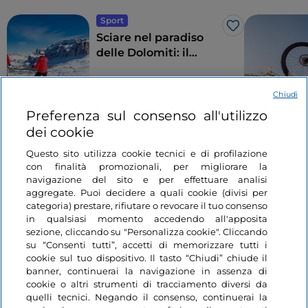
Sport
Like
Sciare nel paradiso
delle Dolomiti: il
comprensorio
Dolomiti Superski
Chiudi
7 minuti
Preferenza sul consenso all'utilizzo
dei cookie
Questo sito utilizza cookie tecnici e di profilazione
con finalità promozionali, per migliorare la
navigazione del sito e per effettuare analisi
aggregate. Puoi decidere a quali cookie (divisi per
categoria) prestare, rifiutare o revocare il tuo consenso
in qualsiasi momento accedendo all'apposita
Informazioni sul sito
sezione, cliccando su "Personalizza cookie". Cliccando
su “Consenti tutti”, accetti di memorizzare tutti i
cookie sul tuo dispositivo. Il tasto “Chiudi” chiude il
Link Utili
banner, continuerai la navigazione in assenza di
cookie o altri strumenti di tracciamento diversi da
quelli tecnici. Negando il consenso, continuerai la
Login