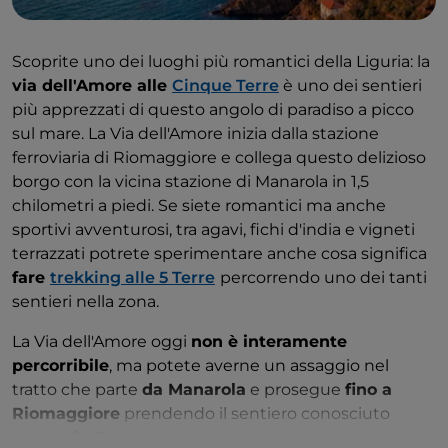
Scoprite uno dei luoghi più romantici della Liguria: la
via dell'Amore alle
Cinque Terre
è uno dei sentieri
più apprezzati di questo angolo di paradiso a picco
sul mare. La Via dell'Amore inizia dalla stazione
ferroviaria di Riomaggiore e collega questo delizioso
borgo con la vicina stazione di Manarola in 1,5
chilometri a piedi. Se siete romantici ma anche
sportivi avventurosi, tra agavi, fichi d'india e vigneti
terrazzati potrete sperimentare anche cosa significa
fare
trekking alle 5 Terre
percorrendo uno dei tanti
sentieri nella zona.
La Via dell'Amore oggi
non è interamente
percorribile
, ma potete averne un assaggio nel
tratto che parte
da Manarola
e prosegue
fino a
Riomaggiore
prendendo il sentiero conosciuto
come
Via Beccara
.