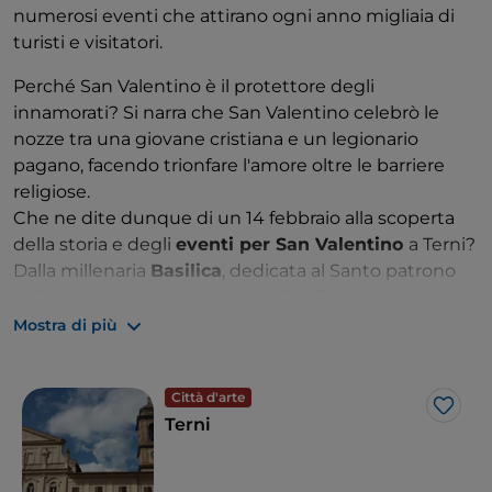
numerosi eventi che attirano ogni anno migliaia di
turisti e visitatori.
Perché San Valentino è il protettore degli
innamorati? Si narra che San Valentino celebrò le
nozze tra una giovane cristiana e un legionario
pagano, facendo trionfare l'amore oltre le barriere
religiose.
Che ne dite dunque di un 14 febbraio alla scoperta
della storia e degli
eventi per San Valentino
a Terni?
Dalla millenaria
Basilica
, dedicata al Santo patrono
della città e degli innamorati, all'anfiteatro romano:
potrete concedervi una giornata tra storia, cultura e
Mostra di più
tradizione. E se siete in vena di golosità non potete
perdervi l'edizione di
Cioccolentino
, l'evento
Città d'arte
dedicato al cioccolato con laboratori didattici,
Like
Terni
spettacoli itineranti, degustazioni al buio e il
villaggio di cioccolato
.