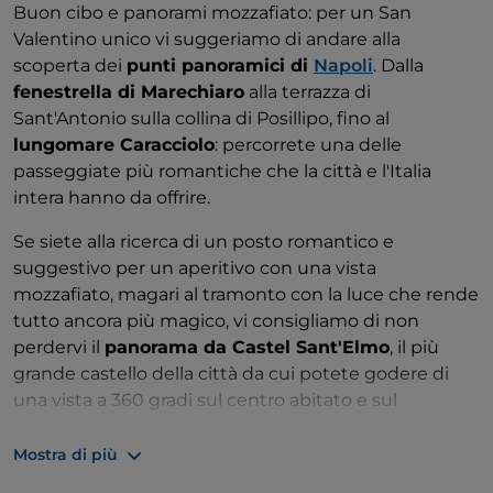
Buon cibo e panorami mozzafiato: per un San
Valentino unico vi suggeriamo di andare alla
scoperta dei
punti panoramici di
Napoli
. Dalla
fenestrella di Marechiaro
alla terrazza di
Sant'Antonio sulla collina di Posillipo, fino al
lungomare Caracciolo
: percorrete una delle
passeggiate più romantiche che la città e l'Italia
intera hanno da offrire.
Se siete alla ricerca di un posto romantico e
suggestivo per un aperitivo con una vista
mozzafiato, magari al tramonto con la luce che rende
tutto ancora più magico, vi consigliamo di non
perdervi il
panorama da Castel Sant'Elmo
, il più
grande castello della città da cui potete godere di
una vista a 360 gradi sul centro abitato e sul
magnifico Golfo di Napoli.
Mostra di più