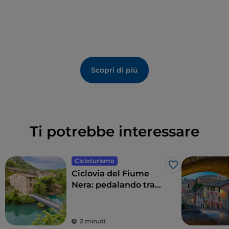
di gara per regate di canottaggio.
Scopri di più
Ti potrebbe interessare
Cicloturismo
Like
Ciclovia del Fiume
Nera: pedalando tra
boschi e cascate
2 minuti